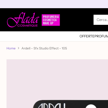
Cerca
OFFERTE
PROFUM
Home
Ardell - Sfx Studio Effect - 105