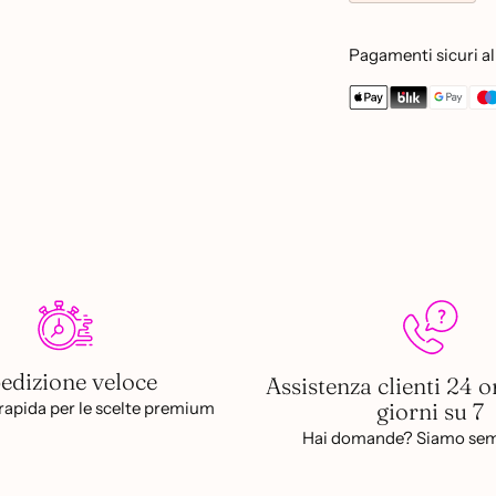
Pagamenti sicuri al 
Aggiungere
un
prodotto
al
carrello...
edizione veloce
Assistenza clienti 24 o
giorni su 7
apida per le scelte premium
Hai domande? Siamo sem