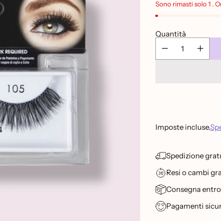
listino
Sono rimasti solo 1 . 
Quantità
Imposte incluse.
Spe
Spedizione gratu
Resi o cambi grat
Consegna entro 2
Pagamenti sicur