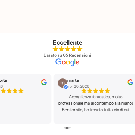
Eccellente
Basato su
65 Recensioni
orta
marta
26
apr 20, 2026
Accoglienza fantastica, molto
professionale ma al contempo alla mano!
Ben fornito, ho trovato tutto ciò di cui
avevo bisogno. Ci ritornerò sicuramente!
🥰