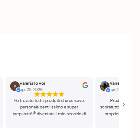
valeria lo voi
apr 20, 2026
apr 20, 2026
Ho trovato tutti i prodotti che cercavo,
Prodotti a prezz
personale gentilissimo e super
sopratutto di qualità,
preparato! È diventata il mio negozio di
proprietaria che è 
fiducia.