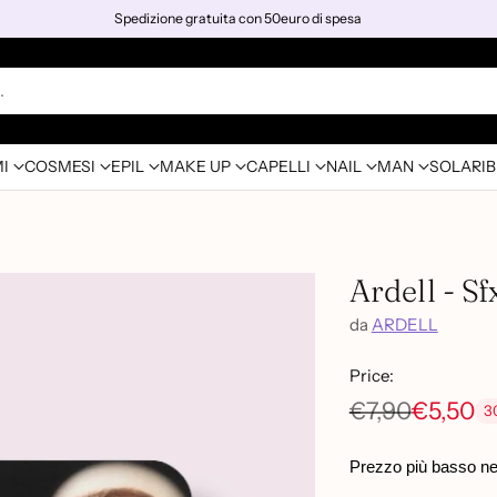
Spedizione gratuita con 50euro di spesa
…
I
COSMESI
EPIL
MAKE UP
CAPELLI
NAIL
MAN
SOLARI
B
Ardell - Sf
da
ARDELL
Price:
€7,90
€5,50
3
Prezzo
di
Prezzo più basso negl