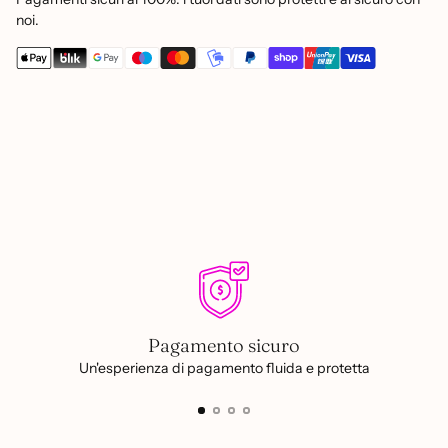
noi.
Aggiungere
un
prodotto
al
carrello...
Pagamento sicuro
Un'esperienza di pagamento fluida e protetta