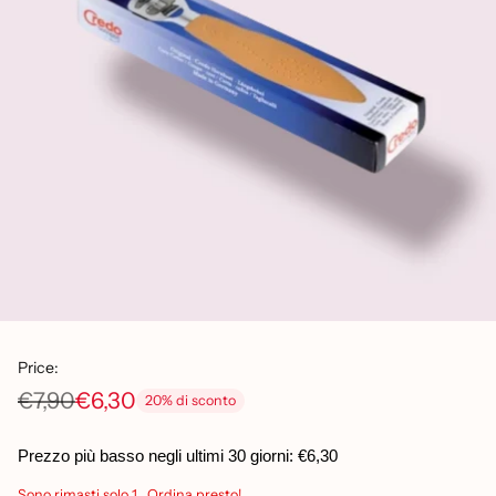
Price:
€7,90
€6,30
20% di sconto
Prezzo
di
Prezzo più basso negli ultimi 30 giorni:
€6,30
listino
Sono rimasti solo 1 . Ordina presto!