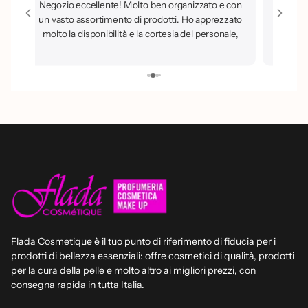
Negozio eccellente! Molto ben organizzato e con
un vasto assortimento di prodotti. Ho apprezzato
molto la disponibilità e la cortesia del personale,
sempre pronto a dare buoni consigli. Sicuramente
un luogo dove tornerò e che consiglio a tutti.
Flada Cosmetique è il tuo punto di riferimento di fiducia per i
prodotti di bellezza essenziali: offre cosmetici di qualità, prodotti
per la cura della pelle e molto altro ai migliori prezzi, con
consegna rapida in tutta Italia.