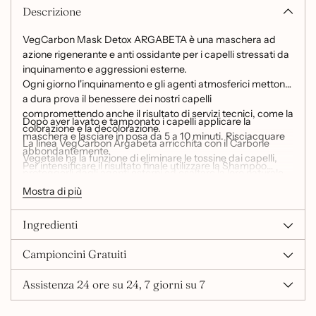
Descrizione
VegCarbon Mask Detox ARGABETA è una maschera ad
azione rigenerante e anti ossidante per i capelli stressati da
inquinamento e aggressioni esterne.
Ogni giorno l'inquinamento e gli agenti atmosferici mettono
a dura prova il benessere dei nostri capelli
compromettendo anche il risultato di servizi tecnici, come la
Dopo aver lavato e tamponato i capelli applicare la
colorazione e la decolorazione.
maschera e lasciare in posa da 5 a 10 minuti. Risciacquare
La linea VegCarbon Argabeta arricchita con il Carbone
abbondantemente.
Vegetale ha la funzione di eliminare le tossine dai capelli,
Per intensificare il risultato finale utilizzare la Shampoo
proteggerli dagli agenti esterni ed esaltare la loro naturale
Detox e il Serum Detox
purezza e vitalità.
Mostra di più
250ml
La sua formula è arricchita con:
Ingredienti
Il carbone vegetale: è una polvere porosa dalle proprietà
assorbenti, disintossicanti e purificanti. Elimina i residui di
Campioncini Gratuiti
sostanze inquinanti e le tossine. Il carbone vegetale
utilizzato nei prodotti ArgaBeta detox è certificato non
Assistenza 24 ore su 24, 7 giorni su 7
derivare dalla deforestazione di foreste pluviali.
L’olio di lavanda: lenisce il cuoio capelluto irritato e tonifica i