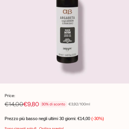
Price:
€14,00
€9,80
per
Prezzo
€3,92
/
100ml
30% di sconto
Prezzo
unitario
di
Prezzo più basso negli ultimi 30 giorni:
€14,00
(-30%)
listino
Sono rimasti solo 6 . Ordina presto!