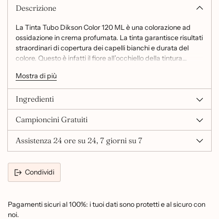
Descrizione
La Tinta Tubo Dikson Color 120 ML è una colorazione ad
ossidazione in crema profumata. La tinta garantisce risultati
straordinari di copertura dei capelli bianchi e durata del
colore. Questo è infatti il fiore all’occhiello della tintura
Dikson.
Mostra di più
Tre sono gli elementi novità su cui si focalizza Dikson Color,
Ingredienti
ciascuno di eccezionale valenza nel suo ambito:
Campioncini Gratuiti
CELLULE STAMINALI VEGETALI: Queste sono il “cuore”
vitale delle piante ed una fonte preziosa di principi attivi
Assistenza 24 ore su 24, 7 giorni su 7
naturali. Sono infatti in grado di creare significativi processi
di rigenerazione esercitando un’efficace azione stimolante,
un vero e proprio elisir di giovinezza per i capelli.
ACIDO IALURONICO: L’acido ha uno spiccato potere
Condividi
idratante, essendo in grado di inglobare un elevato numero
di molecole d’acqua. Ripristina inoltre il giusto apporto
idrico dei capelli naturali.
Pagamenti sicuri al 100%: i tuoi dati sono protetti e al sicuro con
OLIO DI CANAPA: L’olio rivitalizza e conferisce ai capelli
noi.