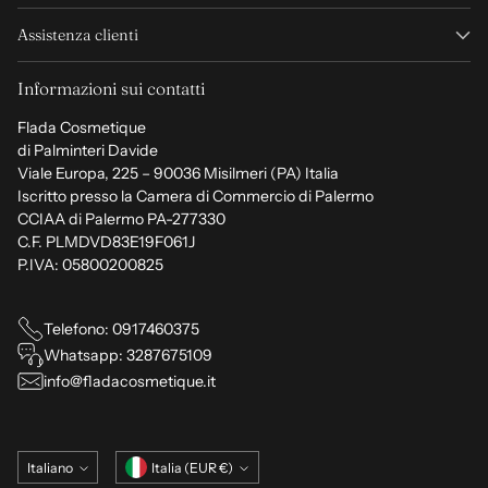
Assistenza clienti
Informazioni sui contatti
Flada Cosmetique
di Palminteri Davide
Viale Europa, 225 – 90036 Misilmeri (PA) Italia
Iscritto presso la Camera di Commercio di Palermo
CCIAA di Palermo PA-277330
C.F. PLMDVD83E19F061J
P.IVA: 05800200825
Telefono: 0917460375
Whatsapp: 3287675109
info@fladacosmetique.it
Lingua
Valuta
Italiano
Italia (EUR €)