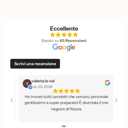
Eccellente
Basato su
65 Recensioni
Scrivi una recensione
valeria lo voi
Vanessa Pre
apr 20, 2026
apr 20, 2026
Ho trovato tutti i prodotti che cercavo, personale
Prodotti a prez
gentilissimo e super preparato! È diventata il mio
qualità, per non 
negozio di fiducia.
su