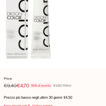
Price:
€9,40
€4,70
per
Prezzo
€3,92
/
100ml
50% di sconto
Prezzo
unitario
di
Prezzo più basso negli ultimi 30 giorni:
€4,50
listino
Sono rimasti solo 6 . Ordina presto!