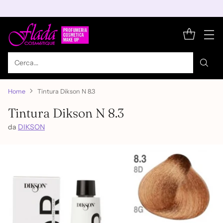
Cerca…
Home
Tintura Dikson N 8.3
Tintura Dikson N 8.3
da
DIKSON