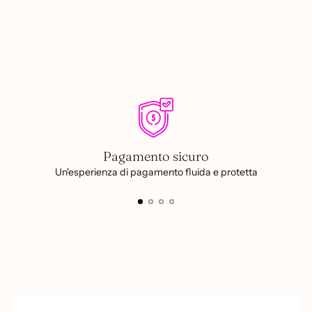
al
carrello...
Pagamento sicuro
Un'esperienza di pagamento fluida e protetta