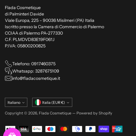
Flada Cosmetique
di Palminteri Davide
Viale Europa, 225 – 90036 Misilmeri (PA) Italia
Iscritto presso la Camera di Commercio di Palermo
CCIAA di Palermo PA-277330
C.F. PLMDVD83E19F061J
P.IVA: 05800200825
Telefono: 0917460375
Whatsapp: 3287675109
info@fladacosmetique.it
Lingua
Valuta
Italiano
Italia (EUR €)
Copyright © 2026,
Flada Cosmetique
— Powered by Shopify