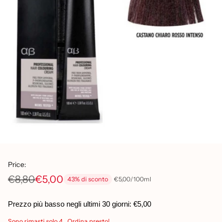
Price:
€8,80
€5,00
per
Prezzo
€5,00
/
100ml
43% di sconto
Prezzo
unitario
di
Prezzo più basso negli ultimi 30 giorni:
€5,00
listino
Sono rimasti solo 4 . Ordina presto!