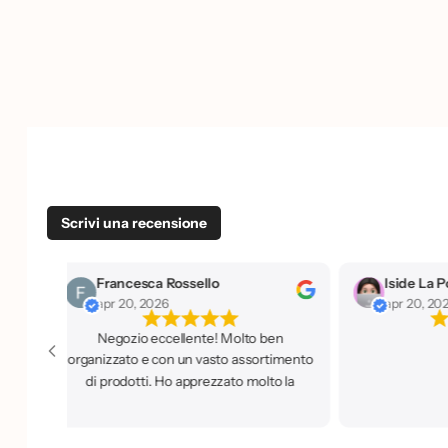
Scrivi una recensione
Iside La Porta
marta
apr 20, 2026
apr 20, 2026
Accoglienza 
o
professionale ma 
Ben fornito, ho tr
,
avevo bisogno. Ci 