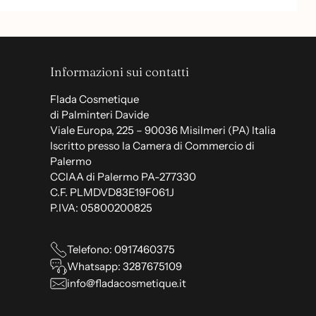
Informazioni sui contatti
Flada Cosmetique
di Palminteri Davide
Viale Europa, 225 – 90036 Misilmeri (PA) Italia
Iscritto presso la Camera di Commercio di
Palermo
CCIAA di Palermo PA-277330
C.F. PLMDVD83E19F061J
P.IVA: 05800200825
Telefono: 0917460375
Whatsapp: 3287675109
info@fladacosmetique.it