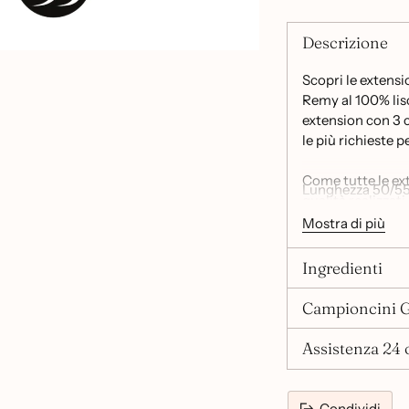
Descrizione
Scopri le extensio
Remy al 100% lisc
extension con 3 c
le più richieste p
Come tutte le ex
Lunghezza 50/5
qualità realizzat
comodamente, tagl
Mostra di più
totale sicurezza 
Ingredienti
Ogni confezione d
qualità Remy al 1
Campioncini G
Assistenza 24 o
Condividi