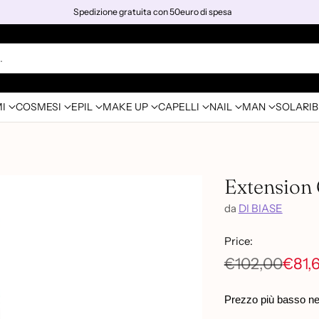
Spedizione gratuita con 50euro di spesa
…
I
COSMESI
EPIL
MAKE UP
CAPELLI
NAIL
MAN
SOLARI
B
Extension 
da
DI BIASE
Price:
€102,00
€81,
Prezzo
di
Prezzo più basso negl