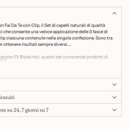
n Fai Da Te con Clip, il Set di capelli naturali di qualità
i che consente una veloce applicazione delle 3 fasce di
lip ciascuna contenute nella singola confezione. Sono tra
er ottenere risultati sempre diversi.
tension Di Biase Hair, questo set comprende prodotti di
5cm
i con capelli naturali di qualità Remy al 100% da poter lavare
iare, sottoporre a fonti di calore come phon e piastra in
e spazzolare come la tua vera chioma.
i extension Fai Da Te con Clip Set di capelli naturali di
00% contiene 3 fasce di extension con 3 clip ciascuna.
ratuiti
re su 24, 7 giorni su 7