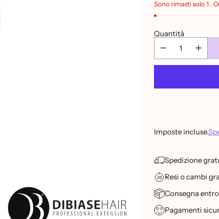
listino
Sono rimasti solo 1 . 
Quantità
Imposte incluse.
Spe
Spedizione gratu
Resi o cambi grat
Consegna entro 2
Pagamenti sicur