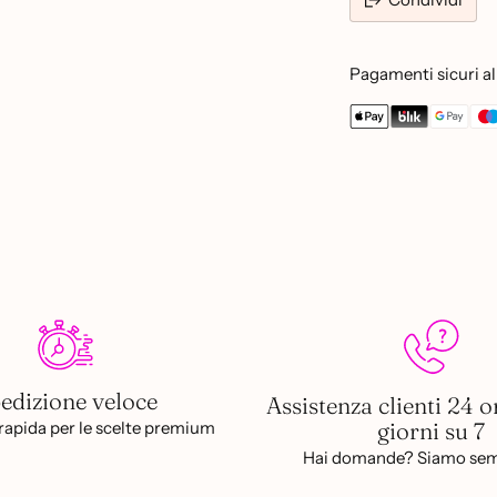
Pagamenti sicuri al 
Aggiungere
un
prodotto
al
carrello...
edizione veloce
Assistenza clienti 24 o
giorni su 7
apida per le scelte premium
Hai domande? Siamo sem