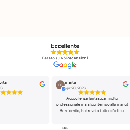
Eccellente
Basato su
65 Recensioni
valeria lo voi
apr 20, 2026
fantastica, molto
Ho trovato tutti i prodotti che cercavo,
al contempo alla mano!
personale gentilissimo e super
ovato tutto ciò di cui
preparato! È diventata il mio negozio di
ritornerò sicuramente!
fiducia.
🥰