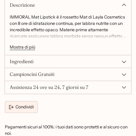
Descrizione
IMMORAL Mat Lipstick è il rossetto Mat di Layla Cosmetics
con 8 ore di idratazione continua, per labbra nutrite con un
incredibile effetto opaco. Materie prime altamente
ricercate assicurano labbra morbide senza nessun effetto “
stropicciato” e nessuna sensazione di secchezza. Una
Mostra di più
formula che garantisce una morbidezza estrema per labbra
sofisticate, sensuali e sexy per ore. 24 colori altamente
Ingredienti
pigmentati, un prodotto che scivola sulle labbra
leggermente ricoprendole di uno strato di prodotto
Campioncini Gratuiti
incredibilmente mat. Ripara le labbra secche e screpolate
grazie agli agenti idratanti all’interno della sua formulazione.
Assistenza 24 ore su 24, 7 giorni su 7
Facili da applicare grazie alla punta in esclusiva Layla. Il
contorno è delineato perfettamente e il colore si adagerà
impalpabile sulle Vostre labbra. Un packaging moderno,
che aiuta la stesura grazie alla sua fisionomia ergonomica.
Condividi
Pagamenti sicuri al 100%: i tuoi dati sono protetti e al sicuro con
noi.