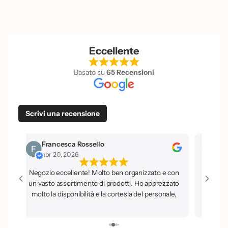
Eccellente
Basato su
65 Recensioni
Scrivi una recensione
Francesca Rossello
Isi
apr 20, 2026
apr
Negozio eccellente! Molto ben organizzato e con
un vasto assortimento di prodotti. Ho apprezzato
molto la disponibilità e la cortesia del personale,
sempre pronto a dare buoni consigli. Sicuramente
un luogo dove tornerò e che consiglio a tutti.