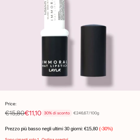
Price:
€15,80
€11,10
per
Prezzo
€246,67
/
100g
30% di sconto
Prezzo
unitario
di
Prezzo più basso negli ultimi 30 giorni:
€15,80
(-30%)
listino
Sono rimasti solo 1 . Ordina presto!