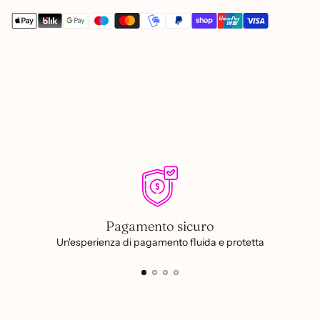
Aggiungere
un
prodotto
al
carrello...
Pagamento sicuro
Un'esperienza di pagamento fluida e protetta