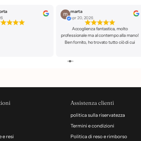
orta
marta
26
apr 20, 2026
Accoglienza fantastica, molto
professionale ma al contempo alla mano!
Ben fornito, ho trovato tutto ciò di cui
avevo bisogno. Ci ritornerò sicuramente!
🥰
ioni
Assistenza clienti
politica sulla riservatezza
Termini e condizioni
 e resi
Politica di reso e rimborso