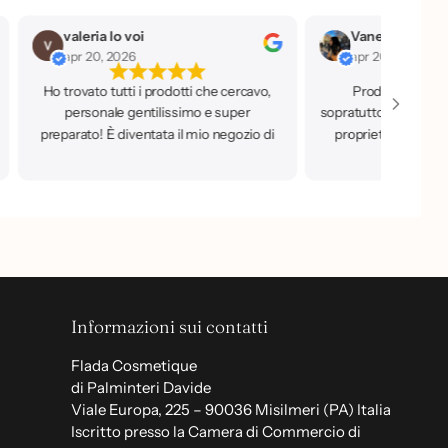
valeria lo voi
apr 20, 2026
apr 20, 2026
Ho trovato tutti i prodotti che cercavo,
Prodotti a prezz
personale gentilissimo e super
sopratutto di qualità,
preparato! È diventata il mio negozio di
proprietaria che è 
fiducia.
Informazioni sui contatti
Flada Cosmetique
di Palminteri Davide
Viale Europa, 225 – 90036 Misilmeri (PA) Italia
Iscritto presso la Camera di Commercio di