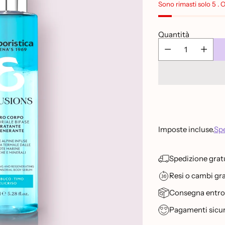
listino
Sono rimasti solo 5 . 
Quantità
Imposte incluse.
Spe
Spedizione gratu
Resi o cambi grat
Consegna entro 2
Pagamenti sicur