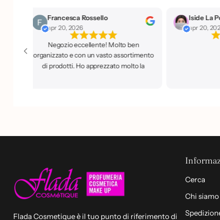
Francesca Rossello
Iside La P
y
apr 20, 2026
apr 20, 20
Negozio eccellente! Molto ben
o
n
i
f
c
a
t
o
organizzato e con un vasto assortimento
di prodotti. Ho apprezzato molto la
disponibilità e la cortesia del personale,
sempre pronto a dare buoni consigli.
Sicuramente un luogo dove tornerò e
che consiglio a tutti.
Informaz
Cerca
Chi siamo
Spedizione
Flada Cosmetique è il tuo punto di riferimento di