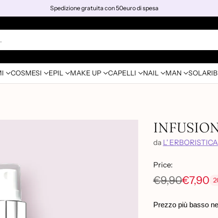
Spedizione gratuita con 50euro di spesa
…
I
COSMESI
EPIL
MAKE UP
CAPELLI
NAIL
MAN
SOLARI
B
INFUSIONS
da
L' ERBORISTICA
Price:
€9,90
€7,90
2
Prezzo
di
Prezzo più basso negl