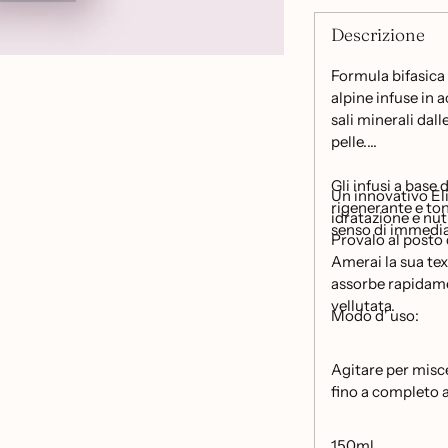
Descrizione
Formula bifasica 
alpine infuse in 
sali minerali dall
pelle.
Gli infusi a base
Un innovativo Eli
rigenerante e ton
idratazione e nu
senso di immedia
Provalo al posto 
Amerai la sua tex
assorbe rapidame
vellutata.
Modo d' uso:
Agitare per misce
fino a completo 
150ml