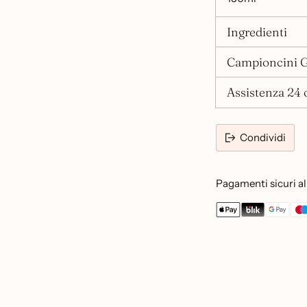
Ingredienti
Campioncini G
Assistenza 24 o
Condividi
Pagamenti sicuri al 
Aggiungere
un
prodotto
al
carrello...