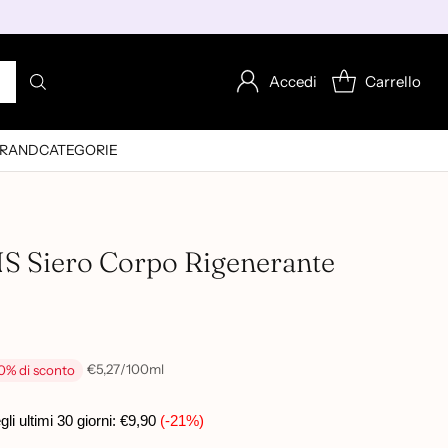
Accedi
Carrello
RAND
CATEGORIE
 Siero Corpo Rigenerante
per
€5,27
/
100ml
0% di sconto
Prezzo
unitario
i ultimi 30 giorni:
€9,90
(-21%)