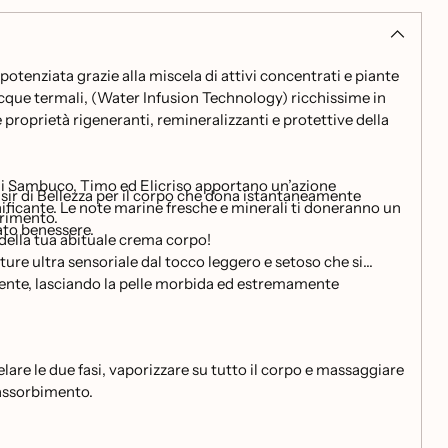
potenziata grazie alla miscela di attivi concentrati e piante
acque termali, (Water Infusion Technology) ricchissime in
e proprietà rigeneranti, remineralizzanti e protettive della
 di Sambuco, Timo ed Elicriso apportano un’azione
sir di Bellezza per il corpo che dona istantaneamente
ificante. Le note marine fresche e minerali ti doneranno un
trimento.
to benessere.
della tua abituale crema corpo!
ture ultra sensoriale dal tocco leggero e setoso che si
nte, lasciando la pelle morbida ed estremamente
lare le due fasi, vaporizzare su tutto il corpo e massaggiare
assorbimento.