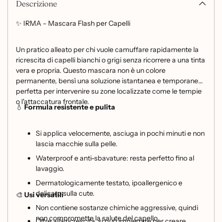
Descrizione
✨ IRMA – Mascara Flash per Capelli
Un pratico alleato per chi vuole camuffare rapidamente la
ricrescita di capelli bianchi o grigi senza ricorrere a una tinta
vera e propria. Questo mascara non è un colore
permanente, bensì una soluzione istantanea e temporanea
perfetta per intervenire su zone localizzate come le tempie
o l'attaccatura frontale.
💧
Formula resistente e pulita
Si applica velocemente, asciuga in pochi minuti e non
lascia macchie sulla pelle.
Waterproof e anti-sbavature: resta perfetto fino al
lavaggio.
Dermatologicamente testato, ipoallergenico e
delicato sulla cute.
🎨
Usi versatili
Non contiene sostanze chimiche aggressive, quindi
non compromette la salute del capello.
Oltre alla ricrescita, si può impiegare per creare