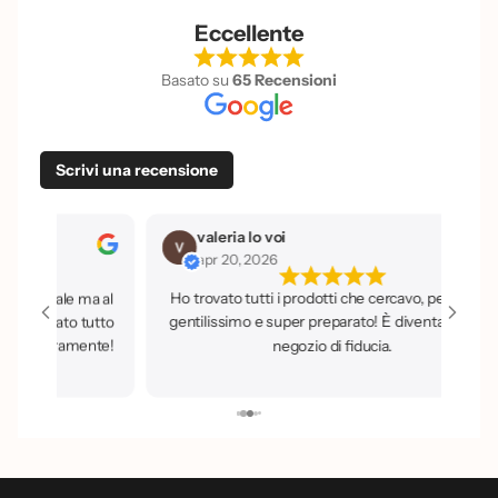
Eccellente
Basato su
65 Recensioni
Scrivi una recensione
valeria lo voi
Vanessa Pre
apr 20, 2026
apr 20, 2026
Ho trovato tutti i prodotti che cercavo, personale
Prodotti a prez
gentilissimo e super preparato! È diventata il mio
qualità, per non 
negozio di fiducia.
su