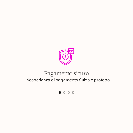
un
prodotto
al
carrello...
Pagamento sicuro
Un'esperienza di pagamento fluida e protetta