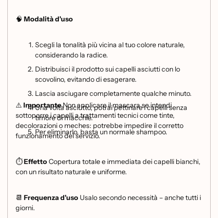
🧠
Modalità d'uso
Scegli la tonalità più vicina al tuo colore naturale,
considerando la radice.
Distribuisci il prodotto sui capelli asciutti con lo
scovolino, evitando di esagerare.
Lascia asciugare completamente qualche minuto.
⚠️
Importante
Non applicare il mascara se intendi
Una volta asciutto, potrai pettinare i capelli senza
sottoporre i capelli a trattamenti tecnici come tinte,
timore di macchie.
decolorazioni o meches: potrebbe impedire il corretto
Per eliminarlo, basta un normale shampoo.
funzionamento del servizio.
⏱️
Effetto
Copertura totale e immediata dei capelli bianchi,
con un risultato naturale e uniforme.
📆
Frequenza d'uso
Usalo secondo necessità – anche tutti i
giorni.