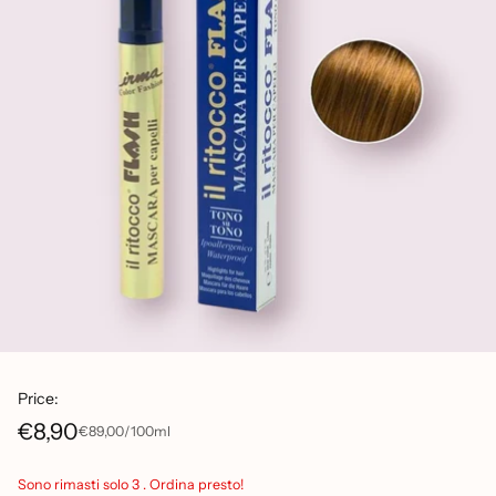
Price:
€8,90
per
Prezzo
€89,00
/
100ml
Prezzo
unitario
di
Sono rimasti solo 3 . Ordina presto!