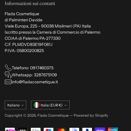
Informazioni sui contatti
Flada Cosmetique
di Palminteri Davide
Viale Europa, 225 – 90036 Misilmeri (PA) Italia
Iscritto presso la Camera di Commercio di Palermo
CCIAA di Palermo PA-277330
C.F. PLMDVD83E19F061J
P.IVA: 05800200825
Telefono: 0917460375
Whatsapp: 3287675109
info@fladacosmetique.it
Lingua
Valuta
Italiano
Italia (EUR €)
Copyright © 2026,
Flada Cosmetique
— Powered by Shopify