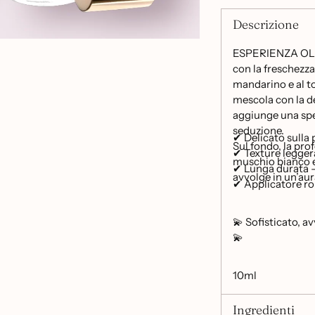
Descrizione
ESPERIENZA OLFA
con la freschezza
mandarino e al toc
mescola con la d
aggiunge una spez
seduzione.
✔ Delicato sulla 
Sul fondo, la pro
✔ Texture legger
muschio bianco e 
✔ Lunga durata –
avvolge in un’aur
✔ Applicatore ro
💫 Sofisticato, av
💫
10ml
Ingredienti