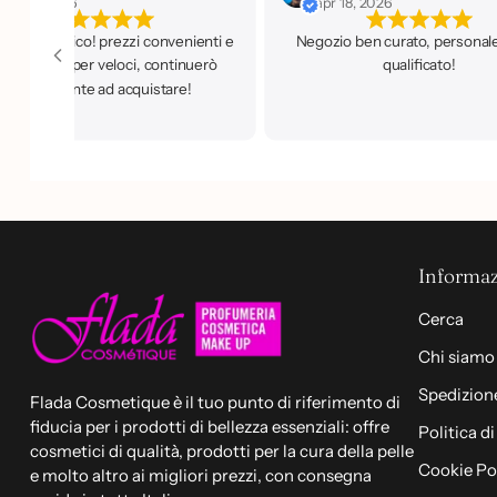
apr 20, 2026
apr 18, 2026
izio fantastico! prezzi convenienti e
Negozio ben curato, personal
edizioni super veloci, continuerò
qualificato!
sicuramente ad acquistare!
Informaz
Cerca
Chi siamo
Spedizione
Flada Cosmetique è il tuo punto di riferimento di
fiducia per i prodotti di bellezza essenziali: offre
Politica d
cosmetici di qualità, prodotti per la cura della pelle
Cookie Po
e molto altro ai migliori prezzi, con consegna