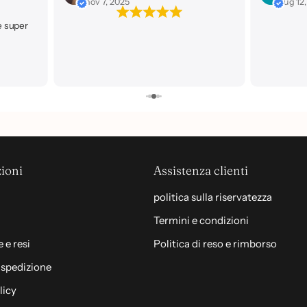
nov 7, 2025
lug 12
e super
ioni
Assistenza clienti
politica sulla riservatezza
Termini e condizioni
 e resi
Politica di reso e rimborso
i spedizione
licy