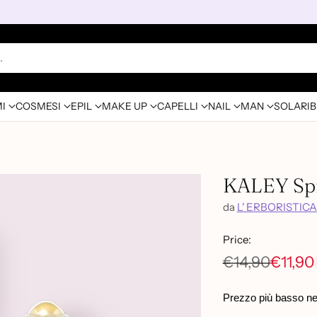
…
I
COSMESI
EPIL
MAKE UP
CAPELLI
NAIL
MAN
SOLARI
B
KALEY Sp
da
L' ERBORISTICA
Price:
€14,90
€11,90
Prezzo
di
Prezzo più basso negl