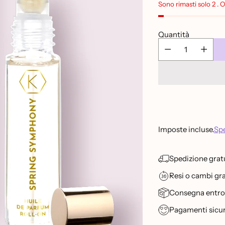
listino
Sono rimasti solo 2 . 
Quantità
Imposte incluse.
Spe
Spedizione gratu
Resi o cambi grat
Consegna entro 2
Pagamenti sicur