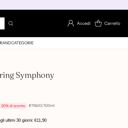
Accedi
Carrello
RAND
CATEGORIE
ring Symphony
per
€119,00
/
100ml
20% di sconto
Prezzo
unitario
i ultimi 30 giorni:
€11,90