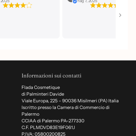
, 2025
mag 7, 2025
Informazioni sui contatti
Flada Cosmetique
di Palminteri Davide
Viale Europa, 225 – 90036 Misilmeri (PA) Italia
Iscritto presso la Camera di Commercio di
Palermo
CCIAA di Palermo PA-277330
C.F. PLMDVD83E19F061J
P.IVA: 05800200825