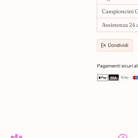
Campioncini G
Assistenza 24 o
Condividi
Pagamenti sicuri al 
Aggiungere
un
prodotto
al
carrello...