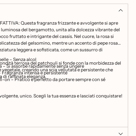
TTIVA: Questa fragranza frizzante e avvolgente si apre
 luminosa del bergamotto, unita alla dolcezza vibrante del
co fruttato e intrigante del cassis. Nel cuore, la rosa si
elicatezza del gelsomino, mentre un accento di pepe rosa
iatura leggera e sofisticata, come un sussurro di
pelle – Senza alcol
fondità terrosa del patchouli si fonde con la morbidezza del
a – Si assorbe rapidamente senza ungere
vegetale, creando una scia vellutata e persistente che
 Fragranza intensa e persistente
a di raffinata eleganza.
ll-on – Pratico e perfetto da portare sempre con sé
volgente, unico. Scegli la tua essenza e lasciati conquistare!