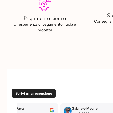
Sp
Pagamento sicuro
Consegna r
Un'esperienza di pagamento fluida e
protetta
Scrivi una recensione
Emanuela Fava
Gabriele Maone