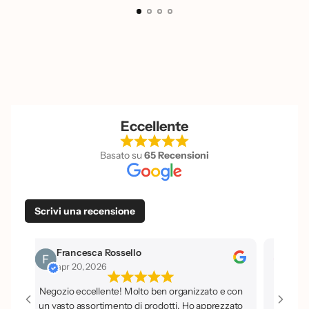
Eccellente
Basato su
65 Recensioni
Scrivi una recensione
Francesca Rossello
Isi
apr 20, 2026
apr
Negozio eccellente! Molto ben organizzato e con
un vasto assortimento di prodotti. Ho apprezzato