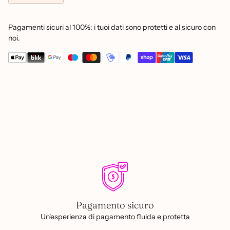
Pagamenti sicuri al 100%: i tuoi dati sono protetti e al sicuro con
noi.
Aggiungere
un
prodotto
al
carrello...
Pagamento sicuro
Un'esperienza di pagamento fluida e protetta