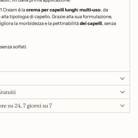
1 Cream è la
crema per capelli lungh
i
multi-uso
, da
alla tipologia di capello. Grazie alla sua formulazione,
igliora la morbidezza e la pettinabilità
dei capelli
, senza
senza solfati.
ratuiti
re su 24, 7 giorni su 7