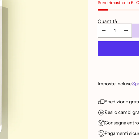
listino
Sono rimasti solo 6 . 
Quantità
Imposte incluse.
Spe
Spedizione gratu
Resi o cambi grat
Consegna entro 2
Pagamenti sicur