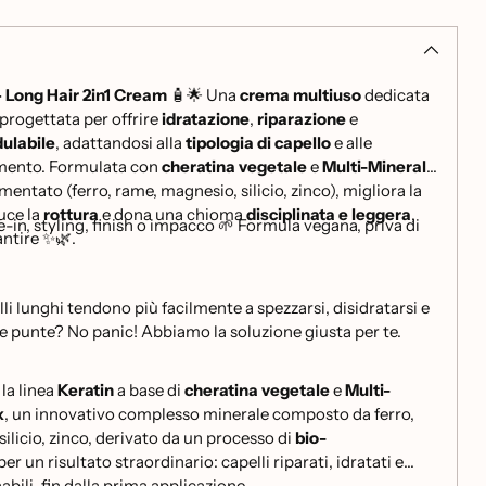
Long Hair 2in1 Cream
🧴🌟 Una
crema multiuso
dedicata
 progettata per offrire
idratazione
,
riparazione
e
ulabile
, adattandosi alla
tipologia di capello
e alle
mento. Formulata con
cheratina vegetale
e
Multi-Mineral
entato (ferro, rame, magnesio, silicio, zinco), migliora la
duce la
rottura
e dona una chioma
disciplinata e leggera
,
ve-in, styling, finish o impacco 🌱 Formula vegana, priva di
ntire ✨🌿.
lli lunghi tendono più facilmente a spezzarsi, disidratarsi e
e punte? No panic! Abbiamo la soluzione giusta per te.
la linea
Keratin
a base di
cheratina vegetale
e
Multi-
x
, un innovativo complesso minerale composto da ferro,
ilicio, zinco, derivato da un processo di
bio-
 per un risultato straordinario: capelli riparati, idratati e
abili, fin dalla prima applicazione.