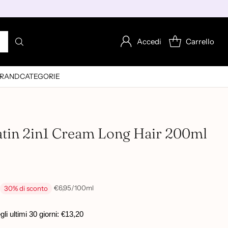
Accedi
Carrello
RAND
CATEGORIE
tin 2in1 Cream Long Hair 200ml
per
€6,95
/
100ml
30% di sconto
Prezzo
unitario
i ultimi 30 giorni:
€13,20