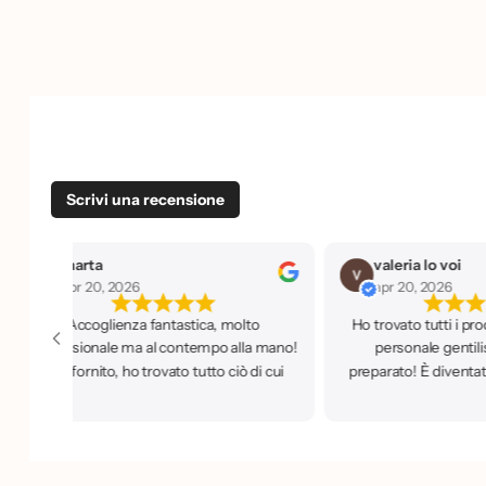
Scrivi una recensione
valeria lo voi
Vanessa Prestigia
apr 20, 2026
apr 20, 2026
Ho trovato tutti i prodotti che cercavo,
Prodotti a prezzi co
personale gentilissimo e super
sopratutto di qualità, per 
preparato! È diventata il mio negozio di
proprietaria che è super
fiducia.