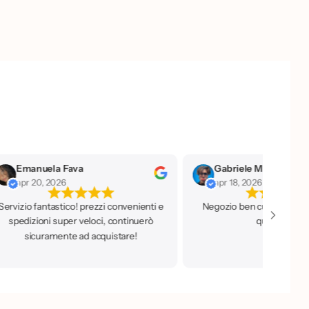
Gabriele Maone
flavia terzo
apr 18, 2026
nov 7, 2025
gozio ben curato, personale super
qualificato!