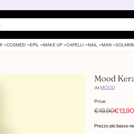
…
I
COSMESI
EPIL
MAKE UP
CAPELLI
NAIL
MAN
SOLARI
B
Mood Kera
da
MOOD
Price:
€19,90
€13,90
Prezzo
di
Prezzo più basso negl