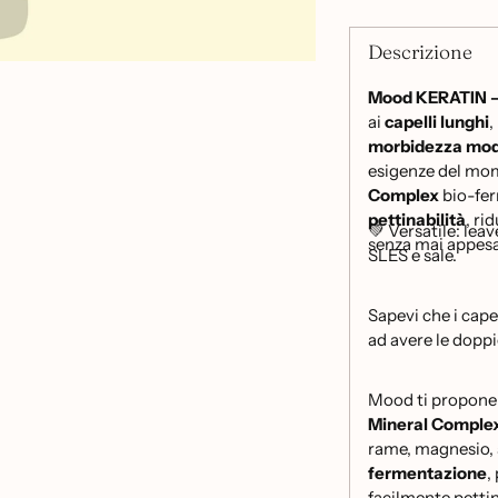
Descrizione
Mood KERATIN – 
ai
capelli lunghi
,
morbidezza mod
esigenze del mo
Complex
bio-ferm
pettinabilità
, ri
💚 Versatile: lea
senza mai appesa
SLES e sale.
Sapevi che i cape
ad avere le doppi
Mood ti propone 
Mineral Comple
rame, magnesio, s
fermentazione
,
facilmente pettin