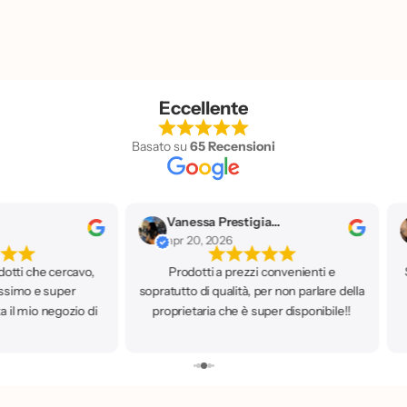
Eccellente
Basato su
65 Recensioni
como
Emanuela Fava
apr 20, 2026
nvenienti e
Servizio fantastico! prezzi convenienti e
Ne
non parlare della
spedizioni super veloci, continuerò
 disponibile!!
sicuramente ad acquistare!