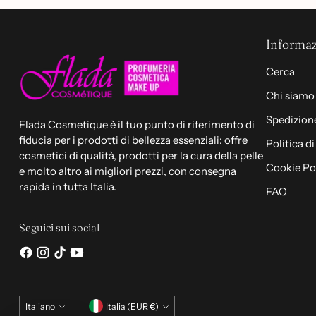
Informaz
Cerca
Chi siamo
Spedizione
Flada Cosmetique è il tuo punto di riferimento di
fiducia per i prodotti di bellezza essenziali: offre
Politica d
cosmetici di qualità, prodotti per la cura della pelle
Cookie Po
e molto altro ai migliori prezzi, con consegna
rapida in tutta Italia.
FAQ
Seguici sui social
Lingua
Valuta
Italiano
Italia (EUR €)