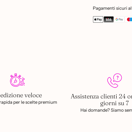
Pagamenti sicuri al 
Aggiungere
un
prodotto
al
carrello...
edizione veloce
Assistenza clienti 24 o
giorni su 7
apida per le scelte premium
Hai domande? Siamo sem