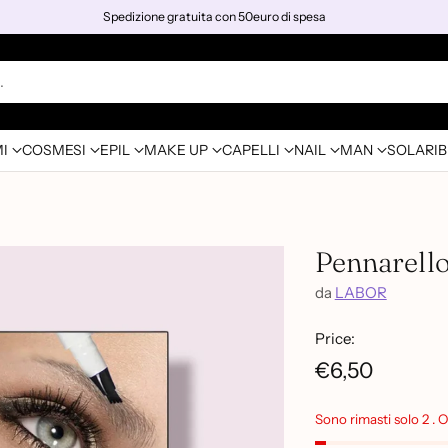
Spedizione gratuita con 50euro di spesa
…
I
COSMESI
EPIL
MAKE UP
CAPELLI
NAIL
MAN
SOLARI
B
Pennarell
da
LABOR
Price:
€6,50
Prezzo
di
Sono rimasti solo 2 . 