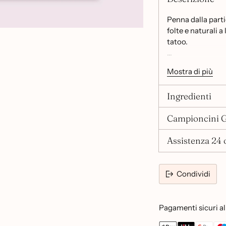
Penna dalla parti
folte e naturali 
tatoo.
24h di lunga dur
Mostra di più
Resistente all'ac
Facile da usare.
Ingredienti
Campioncini G
Assistenza 24 o
Condividi
Pagamenti sicuri al 