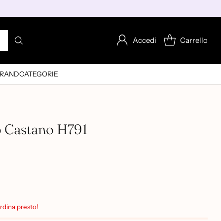
Accedi
Carrello
RAND
CATEGORIE
o Castano H791
Ordina presto!