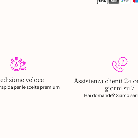
Aggiungere
un
prodotto
al
carrello...
edizione veloce
Assistenza clienti 24 o
giorni su 7
apida per le scelte premium
Hai domande? Siamo sem