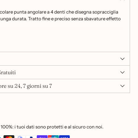
colare punta angolare a 4 denti che disegna sopracciglia
a lunga durata. Tratto fine e preciso senza sbavature effetto
ata
qua
ratuiti
re su 24, 7 giorni su 7
100%: i tuoi dati sono protetti e al sicuro con noi.