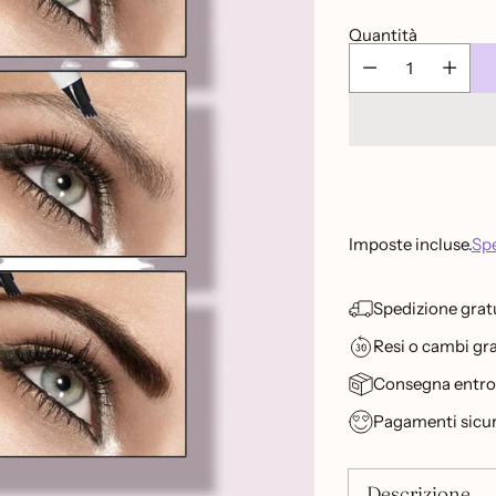
listino
Quantità
Imposte incluse.
Spe
Spedizione gratu
Resi o cambi grat
Consegna entro 2
Pagamenti sicur
Descrizione