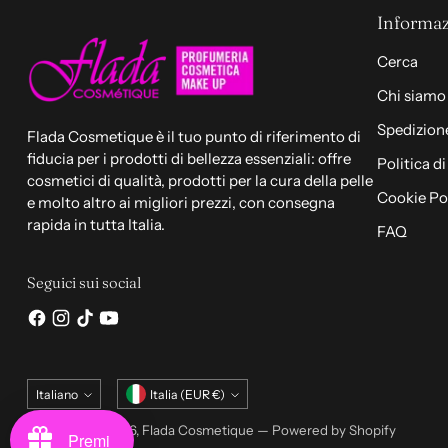
Informaz
Cerca
Chi siamo
Spedizione
Flada Cosmetique è il tuo punto di riferimento di
fiducia per i prodotti di bellezza essenziali: offre
Politica d
cosmetici di qualità, prodotti per la cura della pelle
Cookie Po
e molto altro ai migliori prezzi, con consegna
rapida in tutta Italia.
FAQ
Seguici sui social
Lingua
Valuta
Italiano
Italia (EUR €)
Copyright © 2026,
Flada Cosmetique
— Powered by Shopify
Premi