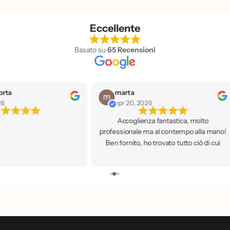
Eccellente
Basato su
65 Recensioni
orta
marta
26
apr 20, 2026
Accoglienza fantastica, molto
professionale ma al contempo alla mano!
Ben fornito, ho trovato tutto ciò di cui
avevo bisogno. Ci ritornerò sicuramente!
🥰