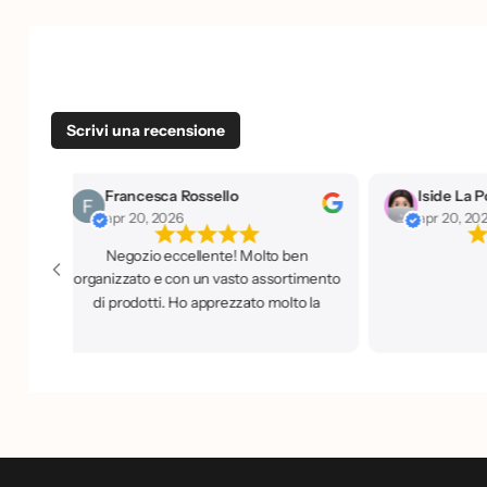
Scrivi una recensione
Francesca Rossello
Iside La P
y
apr 20, 2026
apr 20, 20
Negozio eccellente! Molto ben
o
n
i
f
c
a
t
o
organizzato e con un vasto assortimento
di prodotti. Ho apprezzato molto la
disponibilità e la cortesia del personale,
sempre pronto a dare buoni consigli.
Sicuramente un luogo dove tornerò e
che consiglio a tutti.