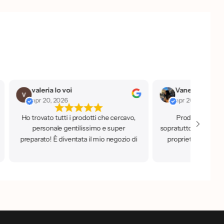
valeria lo voi
apr 20, 2026
apr 20, 2026
Ho trovato tutti i prodotti che cercavo,
Prodotti a prezz
personale gentilissimo e super
sopratutto di qualità,
preparato! È diventata il mio negozio di
proprietaria che è 
fiducia.