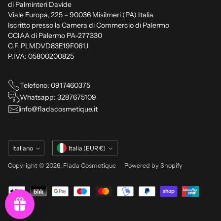
di Palminteri Davide
Viale Europa, 225 – 90036 Misilmeri (PA) Italia
Iscritto presso la Camera di Commercio di Palermo
CCIAA di Palermo PA-277330
C.F. PLMDVD83E19F061J
P.IVA: 05800200825
Telefono: 0917460375
Whatsapp: 3287675109
info@fladacosmetique.it
Lingua
Valuta
Italiano
Italia (EUR €)
Copyright © 2026,
Flada Cosmetique
— Powered by Shopify