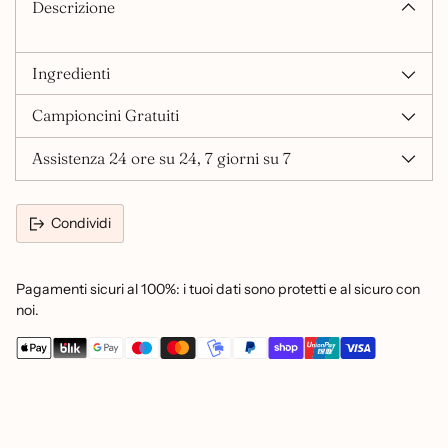
Descrizione
Ingredienti
Campioncini Gratuiti
Assistenza 24 ore su 24, 7 giorni su 7
Condividi
Pagamenti sicuri al 100%: i tuoi dati sono protetti e al sicuro con
noi.
Aggiungere
un
prodotto
al