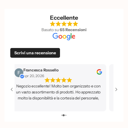
Eccellente
Basato su
65 Recensioni
Scrivi una recensione
ello
Iside La Porta
apr 20, 2026
 Molto ben organizzato e con
o di prodotti. Ho apprezzato
à e la cortesia del personale,
 buoni consigli. Sicuramente
rò e che consiglio a tutti.