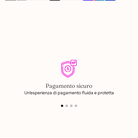
Aggiungere
un
prodotto
al
carrello...
Pagamento sicuro
Un'esperienza di pagamento fluida e protetta