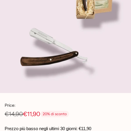
Price:
€14,90
€11,90
20% di sconto
Prezzo
di
Prezzo più basso negli ultimi 30 giorni:
€11,90