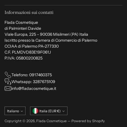
Informazioni sui contatti
Flada Cosmetique
di Palminteri Davide
Viale Europa, 225 – 90036 Misilmeri (PA) Italia
Iscritto presso la Camera di Commercio di Palermo
CCIAA di Palermo PA-277330
C.F. PLMDVD83E19F061J
P.IVA: 05800200825
Telefono: 0917460375
Whatsapp: 3287675109
info@fladacosmetique.it
Lingua
Valuta
Italiano
Italia (EUR €)
Copyright © 2026,
Flada Cosmetique
— Powered by Shopify