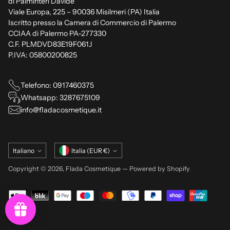
di Palminteri Davide
Viale Europa, 225 – 90036 Misilmeri (PA) Italia
Iscritto presso la Camera di Commercio di Palermo
CCIAA di Palermo PA-277330
C.F. PLMDVD83E19F061J
P.IVA: 05800200825
Telefono: 0917460375
Whatsapp: 3287675109
info@fladacosmetique.it
Lingua
Valuta
Italiano
Italia (EUR €)
Copyright © 2026,
Flada Cosmetique
— Powered by Shopify