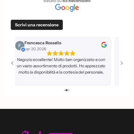
Basato su
65 Recensioni
Scrivi una recensione
Francesca Rossello
Isi
apr 20, 2026
apr
Negozio eccellente! Molto ben organizzato e con
un vasto assortimento di prodotti. Ho apprezzato
molto la disponibilità e la cortesia del personale,
sempre pronto a dare buoni consigli. Sicuramente
un luogo dove tornerò e che consiglio a tutti.