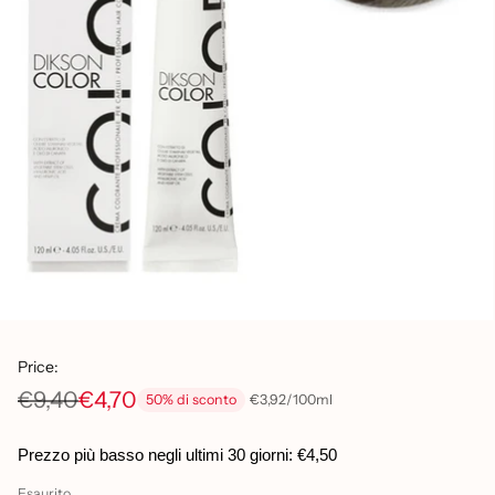
Price:
€9,40
€4,70
per
Prezzo
€3,92
/
100ml
50% di sconto
Prezzo
unitario
di
Prezzo più basso negli ultimi 30 giorni:
€4,50
listino
Esaurito