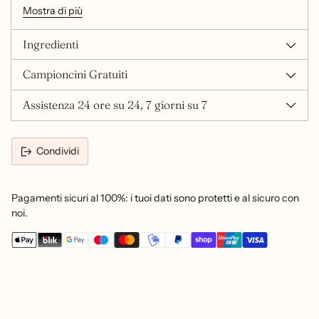
Mostra di più
elasticità, volume, compattezza e lucentezza, grazie di
conseguenza all’elevato contenuto di acidi grassi essenziali,
Omega 3 ed Omega 6, Vitamina E. Le Vitamine B1 e B2 di
Ingredienti
cui è ricco agiscono da attivi vellutanti oltre ad avere uno
straordinario effetto emolliente ed ammorbidente.
Campioncini Gratuiti
La tinta è priva di:
Assistenza 24 ore su 24, 7 giorni su 7
Condividi
Pagamenti sicuri al 100%: i tuoi dati sono protetti e al sicuro con
noi.
Aggiungere
un
prodotto
al
carrello...