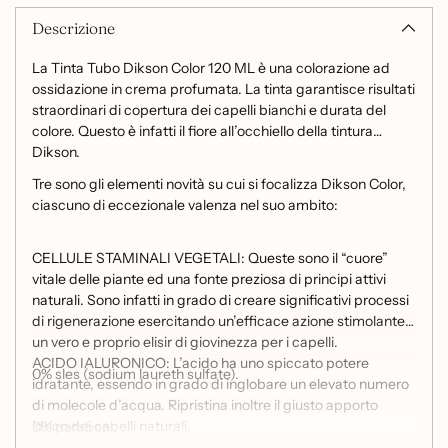
Descrizione
La Tinta Tubo Dikson Color 120 ML è una colorazione ad
ossidazione in crema profumata. La tinta garantisce risultati
straordinari di copertura dei capelli bianchi e durata del
colore. Questo è infatti il fiore all’occhiello della tintura
Dikson.
Tre sono gli elementi novità su cui si focalizza Dikson Color,
ciascuno di eccezionale valenza nel suo ambito:
CELLULE STAMINALI VEGETALI: Queste sono il “cuore”
vitale delle piante ed una fonte preziosa di principi attivi
naturali. Sono infatti in grado di creare significativi processi
di rigenerazione esercitando un’efficace azione stimolante,
un vero e proprio elisir di giovinezza per i capelli.
ACIDO IALURONICO: L’acido ha uno spiccato potere
0% sles (sodium laureth sulfate).
idratante, essendo in grado di inglobare un elevato numero
di molecole d’acqua. Ripristina inoltre il giusto apporto
idrico dei capelli naturali.
0% parabeni.
OLIO DI CANAPA: L’olio rivitalizza e conferisce ai capelli