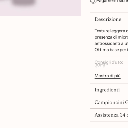
Pagamenti sicur
Descrizione
Texture leggera c
presenza di micr
antiossidanti aiut
Ottima base per 
Consigli d'uso:
30ml
Applicare su viso
Mostra di più
Ingredienti
Campioncini G
Assistenza 24 o