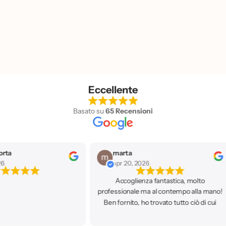
Eccellente
Basato su
65 Recensioni
orta
marta
26
apr 20, 2026
Accoglienza fantastica, molto
professionale ma al contempo alla mano!
Ben fornito, ho trovato tutto ciò di cui
avevo bisogno. Ci ritornerò sicuramente!
🥰