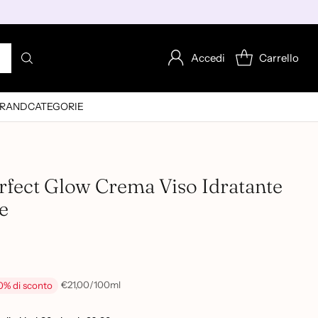
Accedi
Carrello
RAND
CATEGORIE
rfect Glow Crema Viso Idratante
e
per
€21,00
/
100ml
0% di sconto
Prezzo
unitario