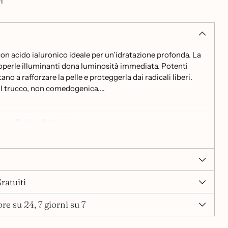
i
on acido ialuronico ideale per un’idratazione profonda. La
operle illuminanti dona luminosità immediata. Potenti
ano a rafforzare la pelle e proteggerla dai radicali liberi.
il trucco, non comedogenica.
 e collo ben detersi.
ratuiti
re su 24, 7 giorni su 7