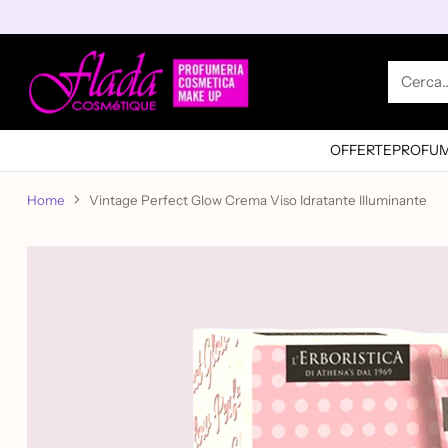
Cerca
OFFERTE
PROFUM
Home
Vintage Perfect Glow Crema Viso Idratante Illuminante