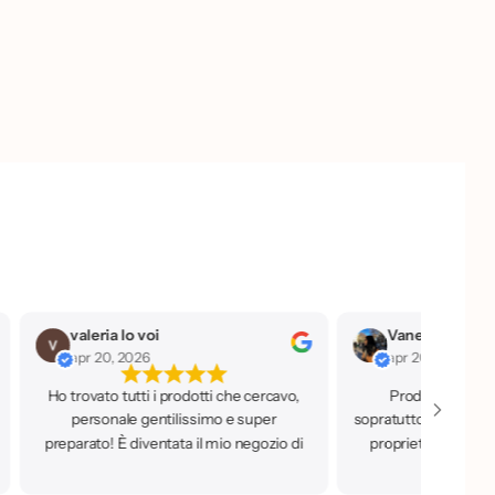
valeria lo voi
apr 20, 2026
apr 20, 2026
Ho trovato tutti i prodotti che cercavo,
Prodotti a prezz
personale gentilissimo e super
sopratutto di qualità,
preparato! È diventata il mio negozio di
proprietaria che è 
fiducia.