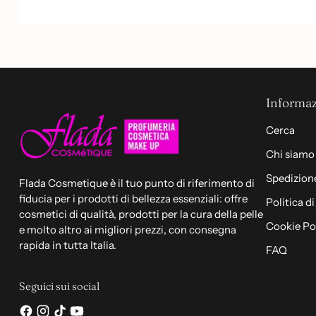
Sicuramente un luogo dove tornerò e
che consiglio a tutti.
Informaz
Cerca
Chi siamo
Spedizione
Flada Cosmetique è il tuo punto di riferimento di
fiducia per i prodotti di bellezza essenziali: offre
Politica d
cosmetici di qualità, prodotti per la cura della pelle
Cookie Po
e molto altro ai migliori prezzi, con consegna
rapida in tutta Italia.
FAQ
Seguici sui social