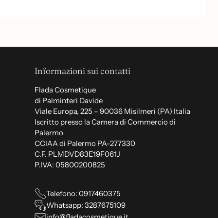
Informazioni sui contatti
Flada Cosmetique
di Palminteri Davide
Viale Europa, 225 – 90036 Misilmeri (PA) Italia
Iscritto presso la Camera di Commercio di
Palermo
CCIAA di Palermo PA-277330
C.F. PLMDVD83E19F061J
P.IVA: 05800200825
Telefono: 0917460375
Whatsapp: 3287675109
info@fladacosmetique.it