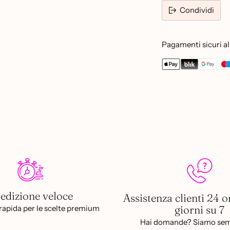
Condividi
Pagamenti sicuri al 
Aggiungere
un
prodotto
al
carrello...
edizione veloce
Assistenza clienti 24 o
giorni su 7
apida per le scelte premium
Hai domande? Siamo sem