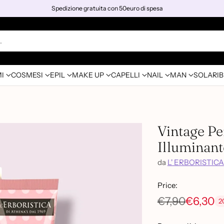
Spedizione gratuita con 50euro di spesa
…
I
COSMESI
EPIL
MAKE UP
CAPELLI
NAIL
MAN
SOLARI
B
Vintage Pe
Illuminant
da
L' ERBORISTICA
Price:
€7,90
€6,30
2
Prezzo