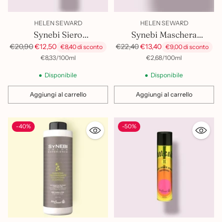
HELEN SEWARD
HELEN SEWARD
Synebi Siero
Synebi Maschera
Ristrutturante
Idratante 500Ml
Prezzo
Prezzo
€20,90
€12,50
€22,40
€13,40
€8,40 di sconto
€9,00 di sconto
di
di
per
Prezzo
per
Prezzo
€8,33
/
100ml
€2,68
/
100ml
unitario
unitario
listino
listino
Disponibile
Disponibile
Aggiungi al carrello
Aggiungi al carrello
Quantità
Quantità
-40%
-50%