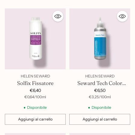
HELEN SEWARD
HELEN SEWARD
Solfix Fissatore
Seward Tech Color
Cleanser
€6,40
€6,50
per
Prezzo
per
Prezzo
€0,64
/
100ml
€3,25
/
100ml
unitario
unitario
Disponibile
Disponibile
Aggiungi al carrello
Aggiungi al carrello
Quantità
Quantità