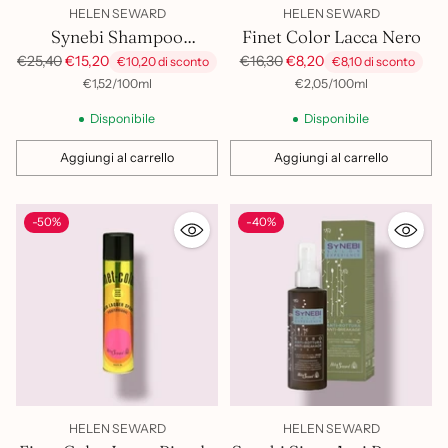
HELEN SEWARD
HELEN SEWARD
Synebi Shampoo
Finet Color Lacca Nero
Volumizzante 1Lt
Prezzo
Prezzo
€25,40
€15,20
€16,30
€8,20
€10,20 di sconto
€8,10 di sconto
di
di
per
Prezzo
per
Prezzo
€1,52
/
100ml
€2,05
/
100ml
unitario
unitario
listino
listino
Disponibile
Disponibile
Aggiungi al carrello
Aggiungi al carrello
Quantità
Quantità
-50%
-40%
HELEN SEWARD
HELEN SEWARD