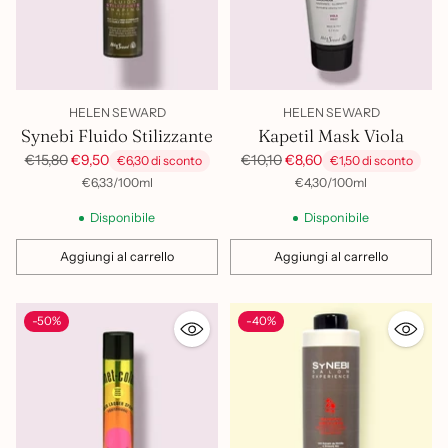
HELEN SEWARD
HELEN SEWARD
Synebi Fluido Stilizzante
Kapetil Mask Viola
Prezzo
Prezzo
€15,80
€9,50
€10,10
€8,60
€6,30 di sconto
€1,50 di sconto
di
di
per
Prezzo
per
Prezzo
€6,33
/
100ml
€4,30
/
100ml
unitario
unitario
listino
listino
Disponibile
Disponibile
Aggiungi al carrello
Aggiungi al carrello
Quantità
Quantità
-50%
-40%