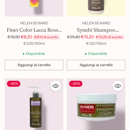
HELEN SEWARD
HELEN SEWARD
Finet Color Lacca Rosso
Synebi Shampoo
Rame
Idratante 1Lt
Prezzo
Prezzo
€16,30
€8,20
€25,40
€15,20
€8,10 di sconto
€10,20 di sconto
di
di
per
Prezzo
per
Prezzo
€2,05
/
100ml
€1,52
/
100ml
unitario
unitario
listino
listino
Disponibile
Disponibile
Aggiungi al carrello
Aggiungi al carrello
Quantità
Quantità
-40%
-40%