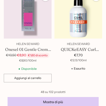
HELEN SEWARD
HELEN SEWARD
Onesel 01 Gentle Crema
QUICKeEASY Curl
Stirante
Activator 150ml
Prezzo
€7,70
€10,50
€8,90
€1,60 di sconto
di
per
Prezzo
per
Prezzo
€5,13
/
100ml
€8,90
/
100ml
unitario
unitario
listino
Esaurito
Disponibile
Aggiungi al carrello
Quantità
48 su 102 prodotti
Mostra di più