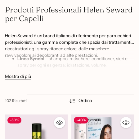
Prodotti Professionali Helen Seward
per Capelli
Helen Seward è un brand italiano di riferimento per parrucchieri
professionisti: una gamma completa che spazia dai trattamenti
ricostruttori agli spray ritocco colore, dalle maschere
ravvivacolore ai decoloranti ad alte prestazioni.
Linea Synebi
– shampoo, maschere, conditioner, sieri e
spray per ogni esigenza: idratazione, volume,
ristrutturazione, effetto liscio e purificazione
Mostra di più
Kapetil Mask
– maschere ravvivacolore in 10+ tonalità
(Argento, Viola, Rosa, Rame, Blu, Verde, Nero e altre) per
esaltare e correggere il colore
Ordina
102 Risultati
Quickeeasy e Finet Color
– spray ritocco colore in tutte le
tonalità principali e booster styling (Liss, Volume, Curl,
Texture) per un finish rapido e professionale
-50%
-40%
Decoloranti e Permanenti
– Platin Bleu, Ice Lift 9+,
Forelock Blank, Top Curl e Onesel per trattamenti tecnici
di decolorazione, ondulazione e stiratura