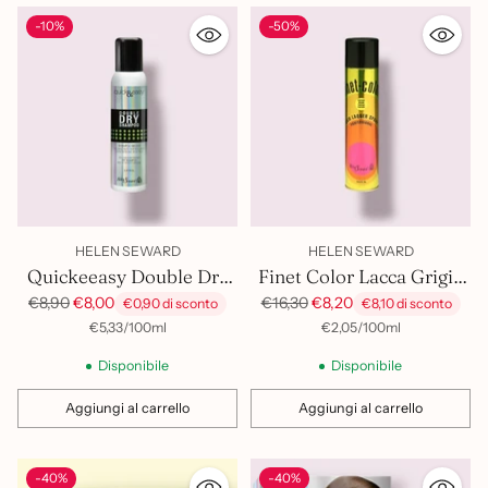
-10%
-50%
HELEN SEWARD
HELEN SEWARD
Quickeeasy Double Dry
Finet Color Lacca Grigio
Shampoo
Topo
Prezzo
Prezzo
€8,90
€8,00
€16,30
€8,20
€0,90 di sconto
€8,10 di sconto
di
di
per
Prezzo
per
Prezzo
€5,33
/
100ml
€2,05
/
100ml
unitario
unitario
listino
listino
Disponibile
Disponibile
Aggiungi al carrello
Aggiungi al carrello
Quantità
Quantità
-40%
-40%