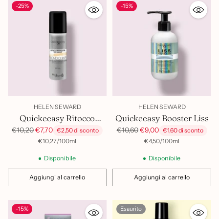
-25%
-15%
HELEN SEWARD
HELEN SEWARD
Quickeeasy Ritocco
Quickeeasy Booster Liss
Biondo Chiaro
Prezzo
Prezzo
€10,20
€7,70
€10,60
€9,00
€2,50 di sconto
€1,60 di sconto
di
di
per
Prezzo
per
Prezzo
€10,27
/
100ml
€4,50
/
100ml
unitario
unitario
listino
listino
Disponibile
Disponibile
Aggiungi al carrello
Aggiungi al carrello
Quantità
Quantità
-15%
Esaurito