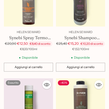
HELEN SEWARD
HELEN SEWARD
Synebi Spray Termo
Synebi Shampoo
Protettore
Stilizzante 1Lt
Prezzo
Prezzo
€20,90
€12,50
€25,40
€15,20
€8,40 di sconto
€10,20 di sconto
di
di
per
Prezzo
per
Prezzo
€8,33
/
100ml
€1,52
/
100ml
unitario
unitario
listino
listino
Disponibile
Disponibile
Aggiungi al carrello
Aggiungi al carrello
Quantità
Quantità
Esaurito
-40%