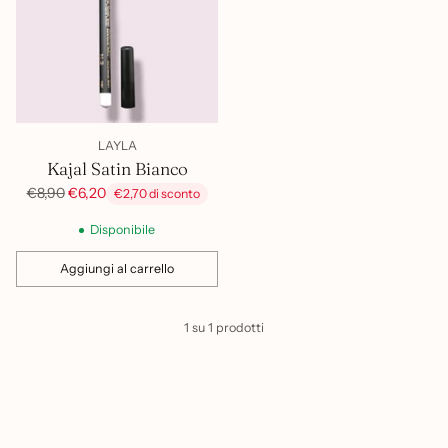
LAYLA
Kajal Satin Bianco
Prezzo
€8,90
€6,20
€2,70 di sconto
di
Disponibile
listino
Aggiungi al carrello
Quantità
1 su 1 prodotti