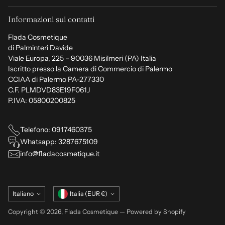
Informazioni sui contatti
Flada Cosmetique
di Palminteri Davide
Viale Europa, 225 – 90036 Misilmeri (PA) Italia
Iscritto presso la Camera di Commercio di Palermo
CCIAA di Palermo PA-277330
C.F. PLMDVD83E19F061J
P.IVA: 05800200825
Telefono: 0917460375
Whatsapp: 3287675109
info@fladacosmetique.it
Lingua
Valuta
Italiano
Italia (EUR €)
Copyright © 2026,
Flada Cosmetique
— Powered by Shopify