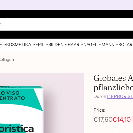
n…
E
KOSMETIKA
EPIL
BILDEN
HAAR
NAGEL
MANN
SOLAR
Kollagen
Globales 
pflanzlich
Durch
L' ERBORIS
Price:
€17,60
€14,10
Normaler