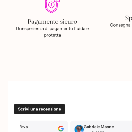
Sp
Pagamento sicuro
Consegna r
Un'esperienza di pagamento fluida e
protetta
Scrivi una recensione
briele Maone
flavia terzo