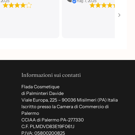
2025
ott 9, 2024
Informazioni sui contatti
Flada Cosmetique
di Palminteri Davide
Viale Europa, 225 – 90036 Misilmeri (PA) Italia
Iscritto presso la Camera di Commercio di
Palermo
CCIAA di Palermo PA-277330
C.F. PLMDVD83E19F061J
P.IVA: 05800200825