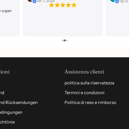
lug 12, 2025
mag 7, 
ioni
Assistenza clienti
politica sulla riservatezza
ind
Termini e condizioni
und Rücksendungen
Politica di reso e rimborso
edingungen
chtlinie