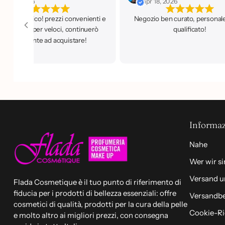
r 18, 2026
nov 7, 2025
io ben curato, personale super
qualificato!
Informaz
Nahe
Wer wir s
Versand 
Flada Cosmetique è il tuo punto di riferimento di
fiducia per i prodotti di bellezza essenziali: offre
Versandb
cosmetici di qualità, prodotti per la cura della pelle
Cookie-Ri
e molto altro ai migliori prezzi, con consegna