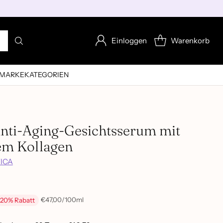
Einloggen
Warenkorb
MARKE
KATEGORIEN
Anti-Aging-Gesichtsserum mit
em Kollagen
TICA
pro
€47,00
/
100ml
20% Rabatt
Stückpreis