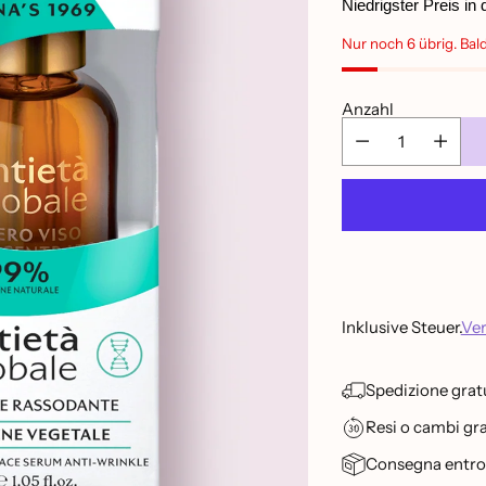
Preis
Niedrigster Preis in
Nur noch 6 übrig. Bald
Anzahl
Inklusive Steuer.
Ve
Spedizione gratu
Resi o cambi grat
Consegna entro 2