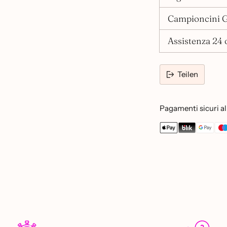
Campioncini G
Assistenza 24 o
Teilen
Pagamenti sicuri al 
Produkt
in
den
Warenkorb
legen