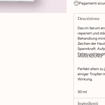
Pagamenti sicur
Descrizione
Das im Serum ent
repariert und stä
Behandlung mini
Zeichen der Haut
Spannkraft. Aufp
Falten und beugt
ANWENDUNG:
Perfekt allein zu
einiger Tropfen 
Wirkung.
30 ml
Ingredienti