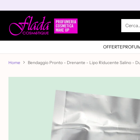
Cerca
OFFERTE
PROFUM
Home
Bendaggio Pronto - Drenante - Lipo Riducente Salino - D