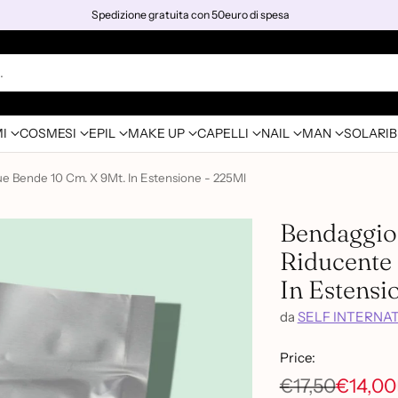
Spedizione gratuita con 50euro di spesa
…
I
COSMESI
EPIL
MAKE UP
CAPELLI
NAIL
MAN
SOLARI
B
ue Bende 10 Cm. X 9Mt. In Estensione - 225Ml
Bendaggio 
Riducente 
In Estensi
da
SELF INTERNA
Price:
€17,50
€14,00