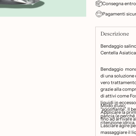
Consegna entro 2
Pagamenti sicur
Descrizione
Bendaggio salino
Centella Asiatica
Bendaggio monous
di una soluzione 
vero trattamento
grazie alla compr
di attivi come Fos
liquidi in eccess
Modo d'uso:
“sgonfiante”. Il 
Applicare la pri
pancia (e perché 
fino ad arrivare 
ritenzione idrica.
Lasciare agire p
massaggiare il l