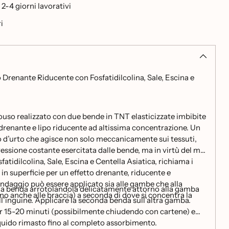
-4 giorni lavorativi
i
 Drenante Riducente con Fosfatidilcolina, Sale, Escina e
o realizzato con due bende in TNT elasticizzate imbibite
drenante e lipo riducente ad altissima concentrazione. Un
 d’urto che agisce non solo meccanicamente sui tessuti,
essione costante esercitata dalle bende, ma in virtù del mix
fatidilcolina, Sale, Escina e Centella Asiatica, richiama i
o in superficie per un effetto drenante, riducente e
bendaggio può essere applicato sia alle gambe che alla
ma benda arrotolandola delicatamente attorno alla gamba
no anche alle braccia) a seconda di dove si concentra la
all’inguine. Applicare la seconda benda sull’altra gamba.
er 15-20 minuti (possibilmente chiudendo con cartene) e
iquido rimasto fino al completo assorbimento.