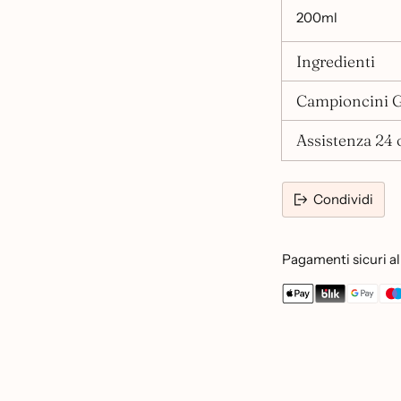
200ml
Ingredienti
Campioncini G
Assistenza 24 o
Condividi
Pagamenti sicuri al 
Aggiungere
un
prodotto
al
carrello...