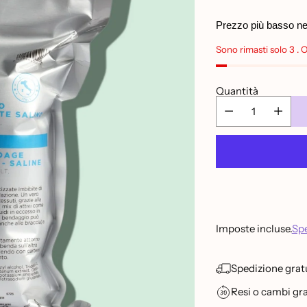
Prezzo
di
Prezzo più basso negl
listino
Sono rimasti solo 3 . 
Quantità
Imposte incluse.
Spe
Spedizione gratu
Resi o cambi grat