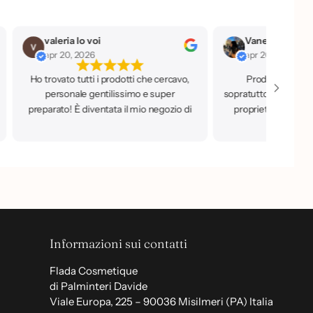
valeria lo voi
apr 20, 2026
apr 20, 2026
Ho trovato tutti i prodotti che cercavo,
Prodotti a prezz
personale gentilissimo e super
sopratutto di qualità,
preparato! È diventata il mio negozio di
proprietaria che è 
fiducia.
Informazioni sui contatti
Flada Cosmetique
di Palminteri Davide
Viale Europa, 225 – 90036 Misilmeri (PA) Italia