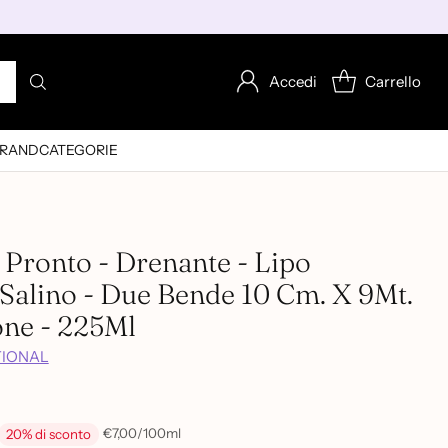
Accedi
Carrello
RAND
CATEGORIE
Pronto - Drenante - Lipo
Salino - Due Bende 10 Cm. X 9Mt.
one - 225Ml
TIONAL
per
€7,00
/
100ml
20% di sconto
Prezzo