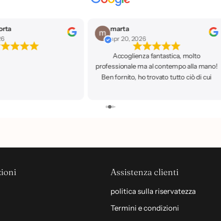
orta
marta
26
apr 20, 2026
Accoglienza fantastica, molto
professionale ma al contempo alla mano!
Ben fornito, ho trovato tutto ciò di cui
avevo bisogno. Ci ritornerò sicuramente!
🥰
ioni
Assistenza clienti
politica sulla riservatezza
Termini e condizioni