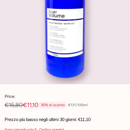
Price:
€15,80
€11,10
per
Prezzo
€1,11
/
100ml
30% di sconto
Prezzo
unitario
di
Prezzo più basso negli ultimi 30 giorni:
€11,10
listino
Sono rimasti solo 5 . Ordina presto!