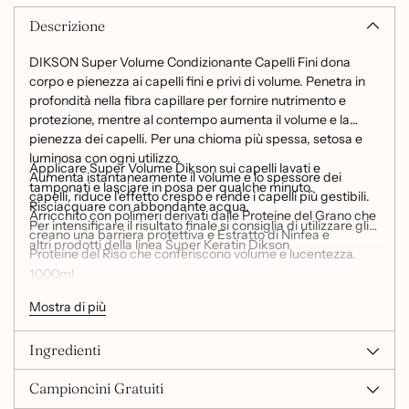
Descrizione
DIKSON Super Volume Condizionante Capelli Fini dona
corpo e pienezza ai capelli fini e privi di volume. Penetra in
profondità nella fibra capillare per fornire nutrimento e
protezione, mentre al contempo aumenta il volume e la
pienezza dei capelli. Per una chioma più spessa, setosa e
luminosa con ogni utilizzo.
Applicare Super Volume Dikson sui capelli lavati e
Aumenta istantaneamente il volume e lo spessore dei
tamponati e lasciare in posa per qualche minuto.
capelli, riduce l'effetto crespo e rende i capelli più gestibili.
Risciacquare con abbondante acqua.
Arricchito con polimeri derivati dalle Proteine del Grano che
Per intensificare il risultato finale si consiglia di utilizzare gli
creano una barriera protettiva e Estratto di Ninfea e
altri prodotti della linea Super Keratin Dikson
Proteine del Riso che conferiscono volume e lucentezza.
1000ml
DERMATOLOGICAMENTE TESTATO
Mostra di più
Modo d'uso:
Ingredienti
Campioncini Gratuiti