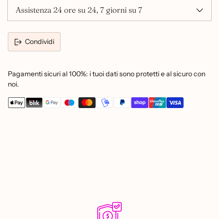
Assistenza 24 ore su 24, 7 giorni su 7
Condividi
Pagamenti sicuri al 100%: i tuoi dati sono protetti e al sicuro con
noi.
Aggiungere
un
prodotto
al
carrello...