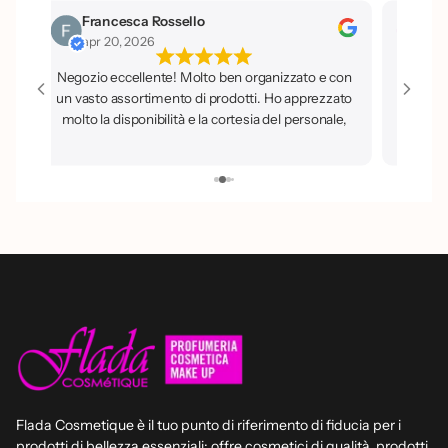
Francesca Rossello
Isi
apr 20, 2026
apr
Negozio eccellente! Molto ben organizzato e con
un vasto assortimento di prodotti. Ho apprezzato
molto la disponibilità e la cortesia del personale,
sempre pronto a dare buoni consigli. Sicuramente
un luogo dove tornerò e che consiglio a tutti.
Flada Cosmetique è il tuo punto di riferimento di fiducia per i
prodotti di bellezza essenziali: offre cosmetici di qualità, prodotti