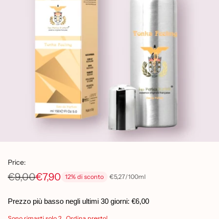
Price:
€9,00
€7,90
per
Prezzo
€5,27
/
100ml
12% di sconto
Prezzo
unitario
di
Prezzo più basso negli ultimi 30 giorni:
€6,00
listino
Sono rimasti solo 2 . Ordina presto!