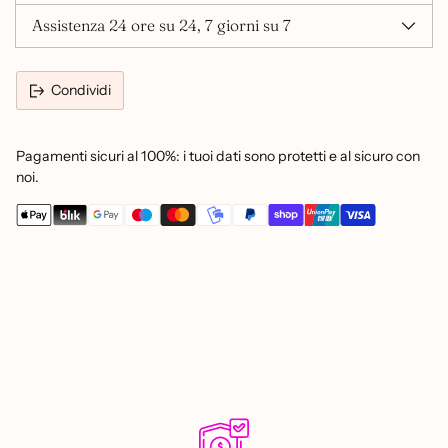
Assistenza 24 ore su 24, 7 giorni su 7
Condividi
Pagamenti sicuri al 100%: i tuoi dati sono protetti e al sicuro con
noi.
Aggiungere
un
prodotto
al
carrello...