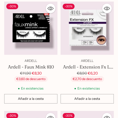
-30%
-30%
ARDELL
ARDELL
Ardell - Faux Mink 810
Ardell - Extension Fx L-
Precio
Precio
Curl
€11,90
€8,30
€8,90
€6,20
habitual
habitual
€3,60 de descuento
€2,70 de descuento
En existencias
En existencias
Añadir a la cesta
Añadir a la cesta
Cantidad
Cantidad
-30%
-30%