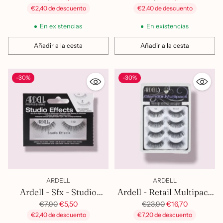
habitual
habitual
€2,40 de descuento
€2,40 de descuento
En existencias
En existencias
Añadir a la cesta
Añadir a la cesta
Cantidad
Cantidad
-30%
-30%
ARDELL
ARDELL
Ardell - Sfx - Studio
Ardell - Retail Multipack
Effect - 110
Precio
Precio
105 Blk
€7,90
€5,50
€23,90
€16,70
habitual
habitual
€2,40 de descuento
€7,20 de descuento