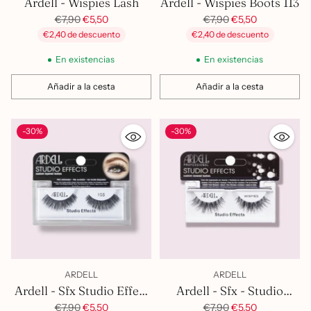
Ardell - Wispies Lash
Ardell - Wispies Boots 113
Precio
Precio
€7,90
€5,50
€7,90
€5,50
habitual
habitual
€2,40 de descuento
€2,40 de descuento
En existencias
En existencias
Añadir a la cesta
Añadir a la cesta
Cantidad
Cantidad
-30%
-30%
ARDELL
ARDELL
Ardell - Sfx Studio Effect
Ardell - Sfx - Studio
Precio
- 105
Effect - Wispies
Precio
€7,90
€5,50
€7,90
€5,50