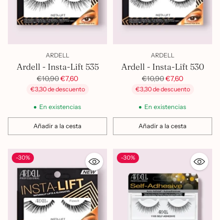
ARDELL
ARDELL
Ardell - Insta-Lift 535
Ardell - Insta-Lift 530
Precio
Precio
€10,90
€7,60
€10,90
€7,60
habitual
habitual
€3,30 de descuento
€3,30 de descuento
En existencias
En existencias
Añadir a la cesta
Añadir a la cesta
Cantidad
Cantidad
-30%
-30%