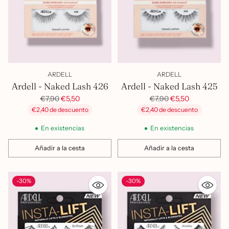
ARDELL
ARDELL
Ardell - Naked Lash 426
Ardell - Naked Lash 425
Precio
Precio
€7,90
€5,50
€7,90
€5,50
habitual
habitual
€2,40 de descuento
€2,40 de descuento
En existencias
En existencias
Añadir a la cesta
Añadir a la cesta
Cantidad
Cantidad
-30%
-30%