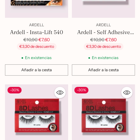
ARDELL
ARDELL
Ardell - Insta-Lift 540
Ardell - Self Adhesive
Precio
Precio
Lash 110S
€10,90
€7,60
€10,90
€7,60
habitual
habitual
€3,30 de descuento
€3,30 de descuento
En existencias
En existencias
Añadir a la cesta
Añadir a la cesta
Cantidad
Cantidad
-30%
-30%