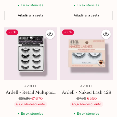
En existencias
En existencias
Añadir a la cesta
Añadir a la cesta
Cantidad
Cantidad
-30%
-30%
ARDELL
ARDELL
Ardell - Retail Multipack
Ardell - Naked Lash 428
Precio
101 Blk
Precio
€23,90
€16,70
€7,90
€5,50
habitual
habitual
€7,20 de descuento
€2,40 de descuento
En existencias
En existencias