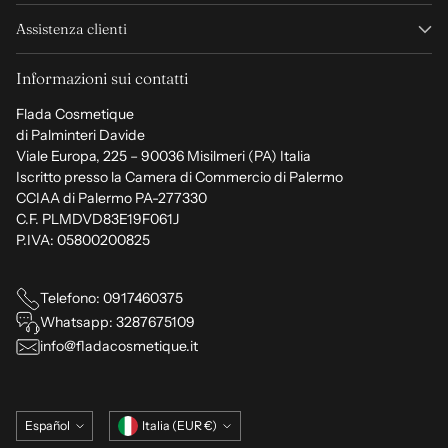
Assistenza clienti
Informazioni sui contatti
Flada Cosmetique
di Palminteri Davide
Viale Europa, 225 – 90036 Misilmeri (PA) Italia
Iscritto presso la Camera di Commercio di Palermo
CCIAA di Palermo PA-277330
C.F. PLMDVD83E19F061J
P.IVA: 05800200825
Telefono: 0917460375
Whatsapp: 3287675109
info@fladacosmetique.it
Idioma
moneda
Español
Italia (EUR €)