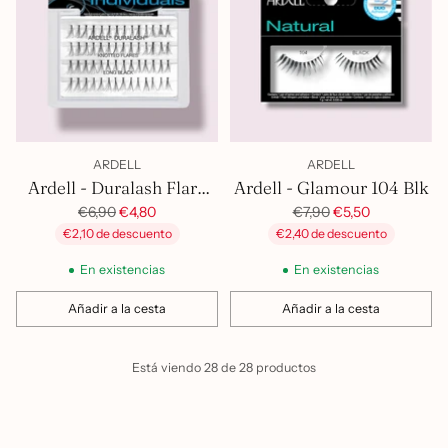
ARDELL
ARDELL
Ardell - Duralash Flare
Ardell - Glamour 104 Blk
Individuals Knotted Long
Precio
Precio
€6,90
€4,80
€7,90
€5,50
habitual
habitual
€2,10 de descuento
€2,40 de descuento
Blk
En existencias
En existencias
Añadir a la cesta
Añadir a la cesta
Cantidad
Cantidad
Está viendo 28 de 28 productos