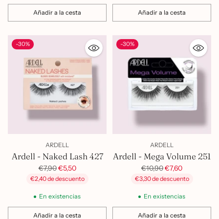
Añadir a la cesta
Añadir a la cesta
Cantidad
Cantidad
-30%
-30%
ARDELL
ARDELL
Ardell - Naked Lash 427
Ardell - Mega Volume 251
Precio
Precio
€7,90
€5,50
€10,90
€7,60
habitual
habitual
€2,40 de descuento
€3,30 de descuento
En existencias
En existencias
Añadir a la cesta
Añadir a la cesta