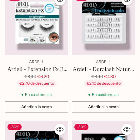
ARDELL
ARDELL
Ardell - Extension Fx B-
Ardell - Duralash Natural
Precio
Curl
Individuals Medium Blk
Precio
€8,90
€6,20
€6,90
€4,80
habitual
habitual
€2,70 de descuento
€2,10 de descuento
En existencias
En existencias
Añadir a la cesta
Añadir a la cesta
Cantidad
Cantidad
-30%
-30%