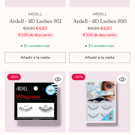
ARDELL
ARDELL
Ardell - 8D Lashes 951
Ardell - 8D Lashes 950
Precio
Precio
€9,90
€6,90
€9,90
€6,90
habitual
habitual
€3,00 de descuento
€3,00 de descuento
En existencias
En existencias
Añadir a la cesta
Añadir a la cesta
Cantidad
Cantidad
-30%
-30%