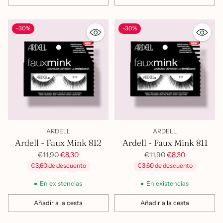
Cantidad
Cantidad
-30%
-30%
ARDELL
ARDELL
Ardell - Faux Mink 812
Ardell - Faux Mink 811
Precio
Precio
€11,90
€8,30
€11,90
€8,30
habitual
habitual
€3,60 de descuento
€3,60 de descuento
En existencias
En existencias
Añadir a la cesta
Añadir a la cesta
Cantidad
Cantidad