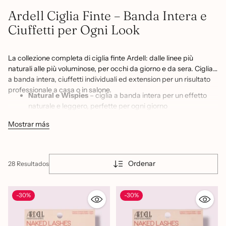
Ardell Ciglia Finte – Banda Intera e
Ciuffetti per Ogni Look
La collezione completa di ciglia finte Ardell: dalle linee più
naturali alle più voluminose, per occhi da giorno e da sera. Ciglia
a banda intera, ciuffetti individuali ed extension per un risultato
professionale a casa o in salone.
Natural e Wispies
– ciglia a banda intera per un effetto
naturale e leggero, perfette per ogni giorno
Faux Mink e 8D Lashes
– volume e lucentezza premium
Mostrar más
per look glamour e sofisticati
Naked Lash e Aqualashes
– ciglia ultra-leggere e
resistenti all'acqua per un finish invisibile
Ordenar
28 Resultados
Duralash e Triple Individuals
– ciuffetti con e senza nodo
per personalizzare l'applicazione
-30%
Mega Volume e Insta-Lift
– massimo volume e
-30%
sollevamento per uno sguardo intenso e scenografico