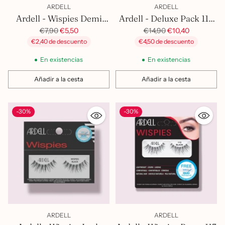
ARDELL
ARDELL
Ardell - Wispies Demi
Ardell - Deluxe Pack 110
Wispies Blk
Precio
Precio
Blk
€7,90
€5,50
€14,90
€10,40
habitual
habitual
€2,40 de descuento
€4,50 de descuento
En existencias
En existencias
Añadir a la cesta
Añadir a la cesta
Cantidad
Cantidad
-30%
-30%
ARDELL
ARDELL