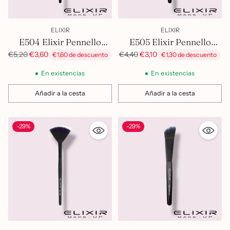
ELIXIR
ELIXIR
E504 Elixir Pennello
E505 Elixir Pennello
Piatto Correttore
Correttore Tondo
Precio
Precio
€5,20
€3,60
€4,40
€3,10
€1,60 de descuento
€1,30 de descuento
habitual
habitual
En existencias
En existencias
Añadir a la cesta
Añadir a la cesta
Cantidad
Cantidad
-29%
-29%