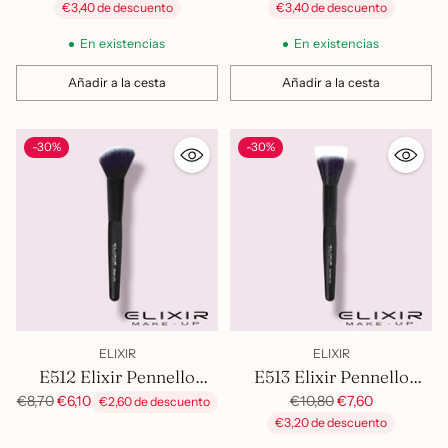
habitual
habitual
€3,40 de descuento
€3,40 de descuento
Fondotinta
En existencias
En existencias
Añadir a la cesta
Añadir a la cesta
Cantidad
Cantidad
-30%
-30%
ELIXIR
ELIXIR
E512 Elixir Pennello
E513 Elixir Pennello
Smussato Polveri
Fondotinta Profilo Piatto
Precio
Precio
€10,80
€7,60
€8,70
€6,10
€2,60 de descuento
habitual
habitual
€3,20 de descuento
Doppia Fibra