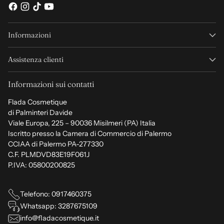
Informazioni
Assistenza clienti
Informazioni sui contatti
Flada Cosmetique
di Palminteri Davide
Viale Europa, 225 – 90036 Misilmeri (PA) Italia
Iscritto presso la Camera di Commercio di Palermo
CCIAA di Palermo PA-277330
C.F. PLMDVD83E19F061J
P.IVA: 05800200825
Telefono: 0917460375
Whatsapp: 3287675109
info@fladacosmetique.it