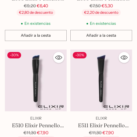
Tondo Fondotinta
Precio
Blush Per Polveri
Precio
€9,20
€6,40
€7,50
€5,30
habitual
habitual
€2,80 de descuento
€2,20 de descuento
En existencias
En existencias
Añadir a la cesta
Añadir a la cesta
Cantidad
Cantidad
-30%
-30%
ELIXIR
ELIXIR
E510 Elixir Pennello
E511 Elixir Pennello
Smussato Corto
Precio
Precio
Sculpting
€11,30
€7,90
€11,30
€7,90