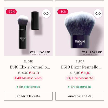
Cantidad
Cantidad
-30%
-30%
ELIXIR
ELIXIR
E518 Elixir Pennello
E519 Elixir Pennello
Retraibile Polveri
Precio
Precio
Kabuki
€14,40
€10,10
€15,90
€11,10
habitual
habitual
€4,30 de descuento
€4,80 de descuento
En existencias
En existencias
Añadir a la cesta
Añadir a la cesta
Cantidad
Cantidad