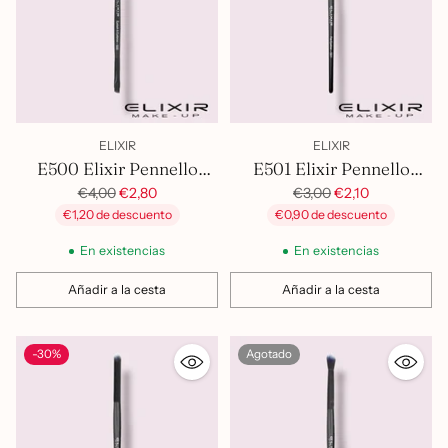
salone o set fotografico
ELIXIR
ELIXIR
E500 Elixir Pennello
E501 Elixir Pennello
Ciglia E Sopraciglia
Precio
Piatto Eyeliner
Precio
€4,00
€2,80
€3,00
€2,10
habitual
habitual
€1,20 de descuento
€0,90 de descuento
En existencias
En existencias
Añadir a la cesta
Añadir a la cesta
Cantidad
Cantidad
-30%
Agotado