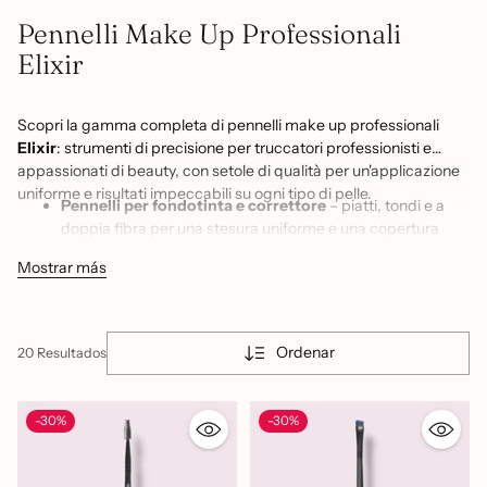
Pennelli Make Up Professionali
Elixir
Scopri la gamma completa di pennelli make up professionali
Elixir
: strumenti di precisione per truccatori professionisti e
appassionati di beauty, con setole di qualità per un'applicazione
uniforme e risultati impeccabili su ogni tipo di pelle.
Pennelli per fondotinta e correttore
– piatti, tondi e a
doppia fibra per una stesura uniforme e una copertura
modulabile
Mostrar más
Pennelli per occhi
– blending, sfumatura, eyeliner e
ciglia/sopracciglia per look occhi precisi e sfumati
Pennelli per polveri e blush
– a ventaglio, smussati e
Ordenar
20 Resultados
tondo per applicare cipria, blush e bronzer con naturalezza
Pennelli per sculpting e contouring
– forme studiate per
definire gli zigomi, scolpire il viso e applicare l'illuminante
-30%
-30%
Qualità professionale
– manici ergonomici e setole
morbide per un controllo preciso durante l'applicazione in