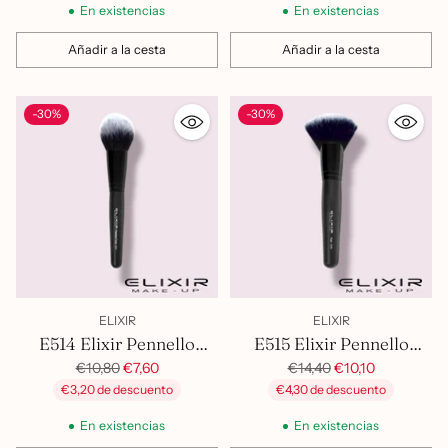
En existencias
En existencias
Añadir a la cesta
Añadir a la cesta
Cantidad
Cantidad
-30%
-30%
ELIXIR
ELIXIR
E514 Elixir Pennello
E515 Elixir Pennello
Sfumature Illuminante
Precio
Manico Corto Polveri
Precio
€10,80
€7,60
€14,40
€10,10
habitual
habitual
€3,20 de descuento
€4,30 de descuento
En existencias
En existencias