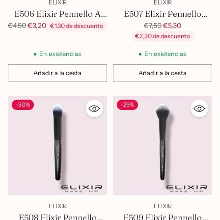
ELIXIR
ELIXIR
E506 Elixir Pennello A
E507 Elixir Pennello
Ventaglio
Smussato Per Fondo
Precio
Precio
€7,50
€5,30
€4,50
€3,20
€1,30 de descuento
habitual
habitual
€2,20 de descuento
Tinta
En existencias
En existencias
Añadir a la cesta
Añadir a la cesta
Cantidad
Cantidad
-30%
-29%
ELIXIR
ELIXIR
E508 Elixir Pennello
E509 Elixir Pennello