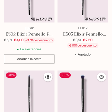
ELIXIR
ELIXIR
E502 Elixir Pennello Per
E503 Elixir Pennello
Blending Da Sfumatura
Tondo Sfumatura
Precio
Precio
€3,50
€2,50
€5,70
€4,00
€1,70 de descuento
habitual
habitual
€1,00 de descuento
En existencias
Agotado
Añadir a la cesta
Cantidad
-31%
-30%