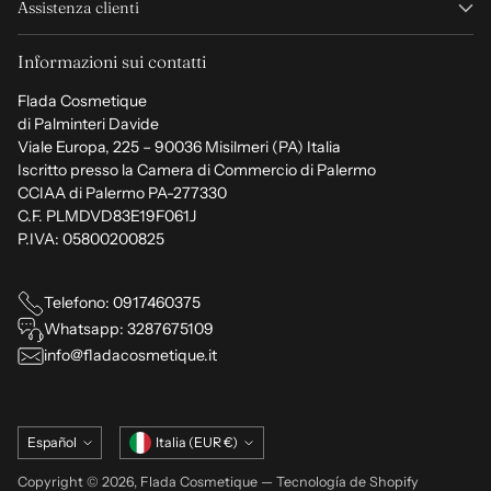
Assistenza clienti
Informazioni sui contatti
Flada Cosmetique
di Palminteri Davide
Viale Europa, 225 – 90036 Misilmeri (PA) Italia
Iscritto presso la Camera di Commercio di Palermo
CCIAA di Palermo PA-277330
C.F. PLMDVD83E19F061J
P.IVA: 05800200825
Telefono: 0917460375
Whatsapp: 3287675109
info@fladacosmetique.it
Idioma
moneda
Español
Italia (EUR €)
Copyright © 2026,
Flada Cosmetique
— Tecnología de Shopify