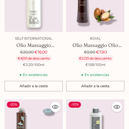
SELF INTERNATIONAL
ROIAL
Olio Massaggio
Olio Massaggio Olio
Riducente Relax 500Ml
Precio
Precio
Argan
€20,00
€16,00
€9,90
€7,90
habitual
habitual
€4,00 de descuento
€2,00 de descuento
por
Precio
por
Precio
€3,20
/
100ml
€1,58
/
100ml
unitario
unitario
En existencias
En existencias
Añadir a la cesta
Añadir a la cesta
Cantidad
Cantidad
-20%
-10%