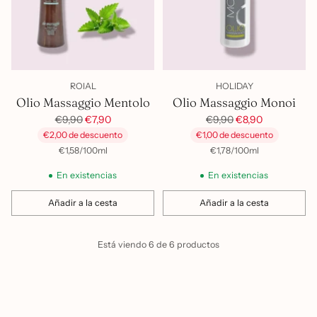
ROIAL
HOLIDAY
Olio Massaggio Mentolo
Olio Massaggio Monoi
Precio
Precio
€9,90
€7,90
€9,90
€8,90
habitual
habitual
€2,00 de descuento
€1,00 de descuento
por
Precio
por
Precio
€1,58
/
100ml
€1,78
/
100ml
unitario
unitario
En existencias
En existencias
Añadir a la cesta
Añadir a la cesta
Cantidad
Cantidad
Está viendo 6 de 6 productos