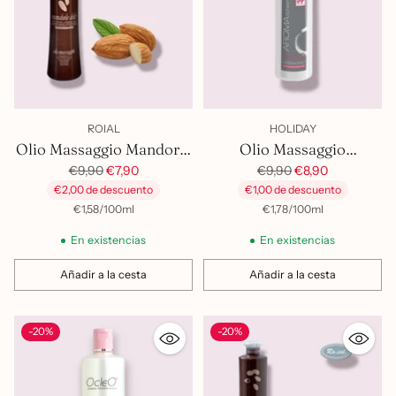
ROIAL
HOLIDAY
Olio Massaggio Mandorle
Olio Massaggio
Precio
Dolci
Aromaterapia
Precio
€9,90
€7,90
€9,90
€8,90
habitual
habitual
€2,00 de descuento
€1,00 de descuento
por
Precio
por
Precio
€1,58
/
100ml
€1,78
/
100ml
unitario
unitario
En existencias
En existencias
Añadir a la cesta
Añadir a la cesta
Cantidad
Cantidad
-20%
-20%