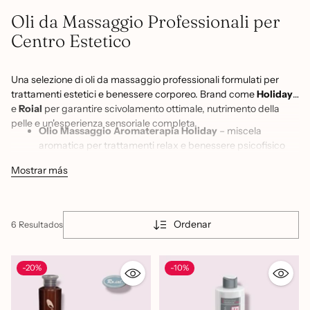
Oli da Massaggio Professionali per
Centro Estetico
Una selezione di oli da massaggio professionali formulati per
trattamenti estetici e benessere corporeo. Brand come
Holiday
e
Roial
per garantire scivolamento ottimale, nutrimento della
pelle e un'esperienza sensoriale completa.
Olio Massaggio Aromaterapia Holiday
– miscela
aromatica per trattamenti relax e benessere psicofisico
Olio Massaggio Monoi Holiday
– profumo esotico e
Mostrar más
texture setosa per massaggi nutrienti e idratanti
Olio Massaggio Mandorle Dolci Roial
– olio lenitivo e
delicato, ideale per pelli sensibili e massaggi drenanti
Ordenar
6 Resultados
Olio Massaggio Mentolo Roial
– effetto fresco e
decontratturante per trattamenti sportivi e gambe pesanti
-20%
Olio Massaggio Argan Roial
– arricchito con olio d'argan
-10%
per nutrire e rigenerare la pelle durante il massaggio