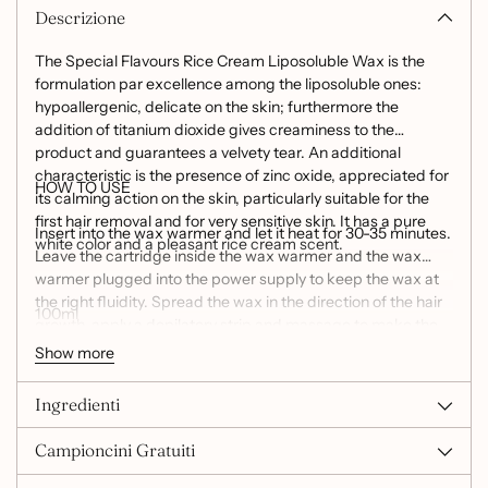
Descrizione
The Special Flavours Rice Cream Liposoluble Wax is the
formulation par excellence among the liposoluble ones:
hypoallergenic, delicate on the skin; furthermore the
addition of titanium dioxide gives creaminess to the
product and guarantees a velvety tear. An additional
characteristic is the presence of zinc oxide, appreciated for
HOW TO USE
its calming action on the skin, particularly suitable for the
first hair removal and for very sensitive skin. It has a pure
Insert into the wax warmer and let it heat for 30-35 minutes.
white color and a pleasant rice cream scent.
Leave the cartridge inside the wax warmer and the wax
warmer plugged into the power supply to keep the wax at
the right fluidity. Spread the wax in the direction of the hair
100ml
growth, apply a depilatory strip and massage to make the
wax adhere well to the hair and then remove in the direction
Show more
against the hair growth.
Ingredienti
Campioncini Gratuiti