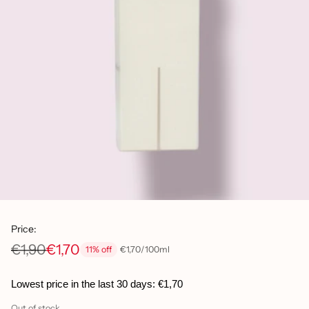
Price:
€1,90
€1,70
per
Unit
€1,70
/
100ml
11% off
Regular
price
price
Lowest price in the last 30 days:
€1,70
Out of stock