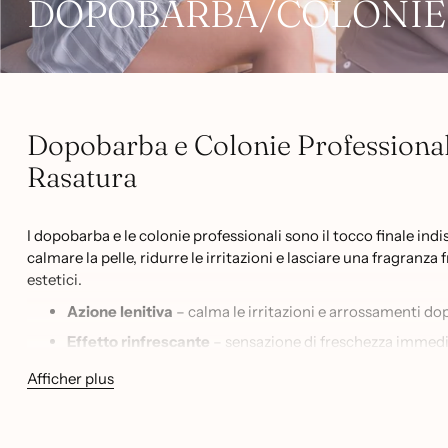
DOPOBARBA/COLONIE
Dopobarba e Colonie Professional
Rasatura
I dopobarba e le colonie professionali sono il tocco finale ind
calmare la pelle, ridurre le irritazioni e lasciare una fragranza 
estetici.
Azione lenitiva
– calma le irritazioni e arrossamenti do
Effetto rinfrescante
– sensazione di freschezza immedia
Fragranze durature
– profumazioni maschili intense e r
Afficher plus
Idratazione post-rasatura
– nutre e protegge la pelle d
Uso professionale
– ideali per barbieri, centri estetici