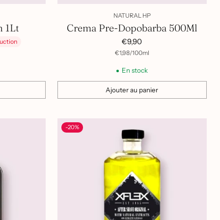
NATURAL HP
 1Lt
Crema Pre-Dopobarba 500Ml
€9,90
uction
par
Prix
€1,98
/
100ml
unitaire
En stock
Ajouter au panier
Quantité
-20%