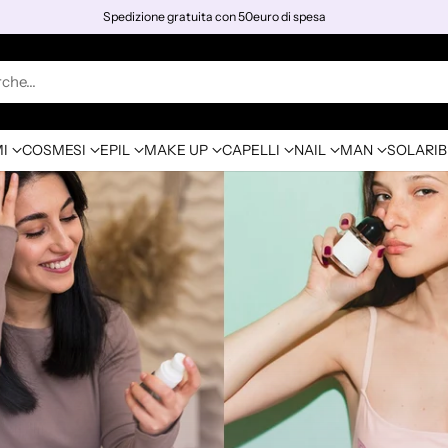
rche…
I
COSMESI
EPIL
MAKE UP
CAPELLI
NAIL
MAN
SOLARI
B