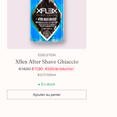
EDELSTEIN
Xflex After Shave Ghiaccio
Prix
€14,90
€11,90
€3,00 de réduction
habituel
par
Prix
€3,17
/
100ml
unitaire
En stock
Ajouter au panier
Quantité