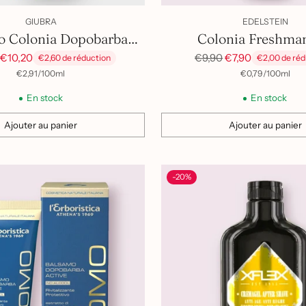
GIUBRA
EDELSTEIN
o Colonia Dopobarba
Colonia Freshman
SICILIA (ex volcano) 350 ml
Prix
€10,20
€9,90
€7,90
€2,60 de réduction
€2,00 de réd
l
habituel
par
Prix
par
Prix
€2,91
/
100ml
€0,79
/
100ml
unitaire
unitaire
En stock
En stock
Ajouter au panier
Ajouter au panier
Quantité
-20%