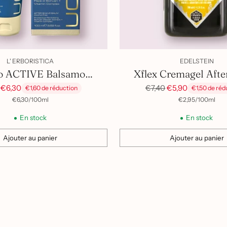
L' ERBORISTICA
EDELSTEIN
 ACTIVE Balsamo
Xflex Cremagel Afte
Dopobarba
Prix
€6,30
€7,40
€5,90
€1,60 de réduction
€1,50 de réd
uel
habituel
par
Prix
par
Prix
€6,30
/
100ml
€2,95
/
100ml
unitaire
unitaire
En stock
En stock
Ajouter au panier
Ajouter au panier
Quantité