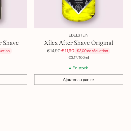
EDELSTEIN
r Shave
Xflex After Shave Original
Prix
€14,90
€11,90
uction
€3,00 de réduction
habituel
par
Prix
€3,17
/
100ml
unitaire
En stock
Ajouter au panier
Quantité