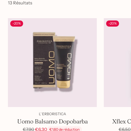
13 Résultats
-20%
-20%
L' ERBORISTICA
Uomo Balsamo Dopobarba
Xflex 
Prix
Prix
€7,90
€6,30
€6,50
€1,60 de réduction