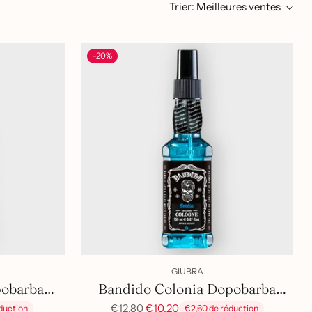
Trier: Meilleures ventes
-20%
GIUBRA
obarba
Bandido Colonia Dopobarba
PROFUMATA NEW YORK 350 ml
Prix
BERLIN (ex waterfull) 350 ml
€12,80
€10,20
duction
€2,60 de réduction