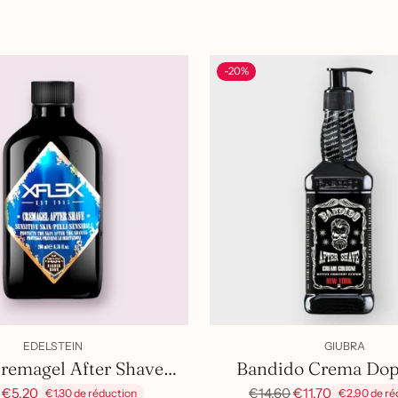
-20%
EDELSTEIN
GIUBRA
Cremagel After Shave
Bandido Crema Dop
Ghiaccio
Prix
€5,20
€14,60
€11,70
€1,30 de réduction
€2,90 de ré