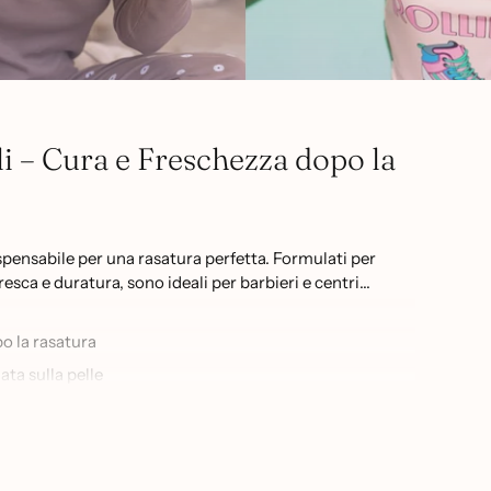
i – Cura e Freschezza dopo la
ispensabile per una rasatura perfetta. Formulati per
fresca e duratura, sono ideali per barbieri e centri
po la rasatura
ta sulla pelle
affinate
al secco
 e uso quotidiano