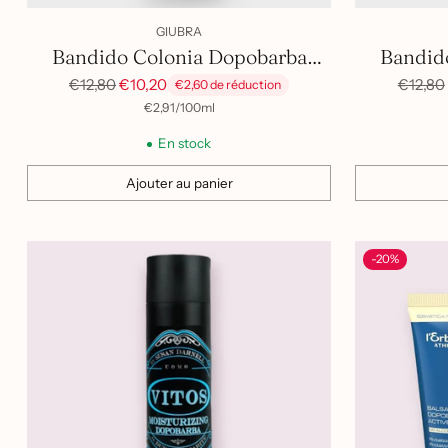
GIUBRA
Bandido Colonia Dopobarba
Bandid
Prix
LEMON 350 ml
Prix
€12,80
€10,20
€12,80
€2,60 de réduction
habituel
habitue
par
Prix
€2,91
/
100ml
unitaire
En stock
Ajouter au panier
Quantité
Quantité
-20%