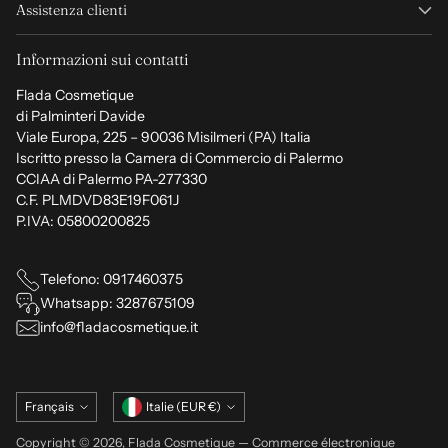
Assistenza clienti
Informazioni sui contatti
Flada Cosmetique
di Palminteri Davide
Viale Europa, 225 – 90036 Misilmeri (PA) Italia
Iscritto presso la Camera di Commercio di Palermo
CCIAA di Palermo PA-277330
C.F. PLMDVD83E19F061J
P.IVA: 05800200825
Telefono: 0917460375
Whatsapp: 3287675109
info@fladacosmetique.it
Langue
Monnaie
Français
Italie (EUR €)
Copyright © 2026,
Flada Cosmetique
— Commerce électronique