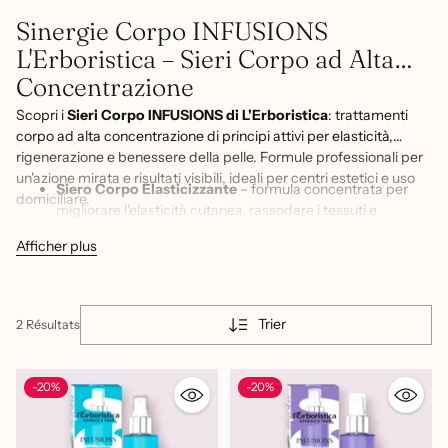
Sinergie Corpo INFUSIONS
L'Erboristica – Sieri Corpo ad Alta
Concentrazione
Scopri i
Sieri Corpo INFUSIONS di L'Erboristica
: trattamenti
corpo ad alta concentrazione di principi attivi per elasticità,
rigenerazione e benessere della pelle. Formule professionali per
un'azione mirata e risultati visibili, ideali per centri estetici e uso
Siero Corpo Elasticizzante
– formula concentrata per
domiciliare.
migliorare l'elasticità cutanea, rassodare i tessuti e
prevenire la comparsa di smagliature su addome, fianchi e
Afficher plus
cosce
Siero Corpo Rigenerante
– trattamento intensivo per
stimolare il rinnovamento cellulare, nutrire in profondità e
restituire morbidezza e luminosità alla pelle del corpo
Trier
2 Résultats
-20%
-20%