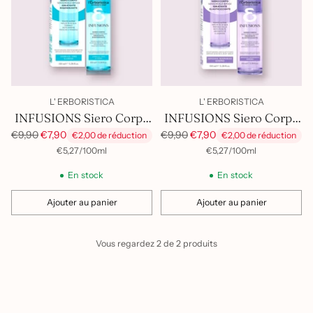
L' ERBORISTICA
L' ERBORISTICA
INFUSIONS Siero Corpo
INFUSIONS Siero Corpo
Rigenerante
Elasticizzante
Prix
Prix
€9,90
€7,90
€9,90
€7,90
€2,00 de réduction
€2,00 de réduction
habituel
habituel
par
Prix
par
Prix
€5,27
/
100ml
€5,27
/
100ml
unitaire
unitaire
En stock
En stock
Ajouter au panier
Ajouter au panier
Quantité
Quantité
Vous regardez 2 de 2 produits