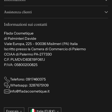
Assistenza clienti
Informazioni sui contatti
Flada Cosmetique
di Palminteri Davide
Viale Europa, 225 – 90036 Misilmeri (PA) Italia
Iscritto presso la Camera di Commercio di Palermo
CCIAA di Palermo PA-277330
C.F. PLMDVD83E19F061J
P.IVA: 05800200825
Telefono: 0917460375
Whatsapp: 3287675109
info@fladacosmetique.it
Langue
Monnaie
Français
Italie (EUR €)