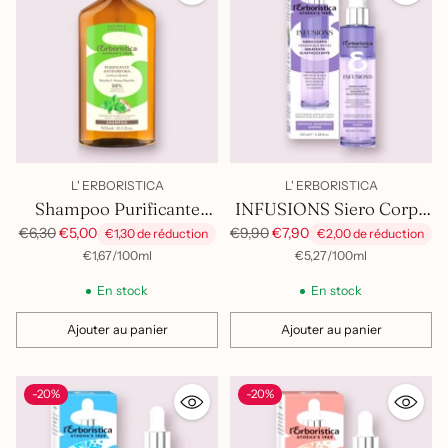
L' ERBORISTICA
L' ERBORISTICA
Shampoo Purificante
INFUSIONS Siero Corpo
Menta e Betulla
Elasticizzante
Prix
Prix
€6,30
€5,00
€9,90
€7,90
€1,30 de réduction
€2,00 de réduction
habituel
habituel
par
Prix
par
Prix
€1,67
/
100ml
€5,27
/
100ml
unitaire
unitaire
En stock
En stock
Ajouter au panier
Ajouter au panier
Quantité
Quantité
-20%
-20%