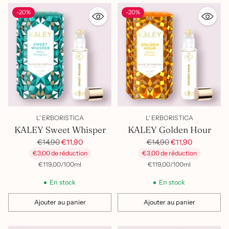
-20%
-20%
L' ERBORISTICA
L' ERBORISTICA
KALEY Sweet Whisper
KALEY Golden Hour
Prix
Prix
€14,90
€11,90
€14,90
€11,90
habituel
habituel
€3,00 de réduction
€3,00 de réduction
par
Prix
par
Prix
€119,00
/
100ml
€119,00
/
100ml
unitaire
unitaire
En stock
En stock
Ajouter au panier
Ajouter au panier
Quantité
Quantité