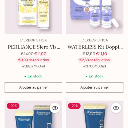
L' ERBORISTICA
L' ERBORISTICA
PERLIANCE Siero Viso
WATERLESS Kit Doppia
Vitamina C&
Prix
Prix
Detersione
€14,90
€11,90
€13,90
€11,10
habituel
habituel
€3,00 de réduction
€2,80 de réduction
Luminescine
par
Prix
par
Prix
€39,67
/
100ml
€37,00
/
100ml
unitaire
unitaire
En stock
En stock
Ajouter au panier
Ajouter au panier
Quantité
Quantité
-20%
-20%