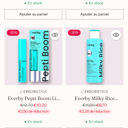
En stock
En stock
Ajouter au panier
Ajouter au panier
Quantité
Quantité
-20%
-20%
L' ERBORISTICA
L' ERBORISTICA
Everby Pepti Boom Lip
Everby Milky Rice
Filler Volumizzante
Prix
Hydrating Milk Toner
Prix
€12,70
€10,20
€10,90
€8,70
habituel
habituel
€2,50 de réduction
€2,20 de réduction
En stock
En stock