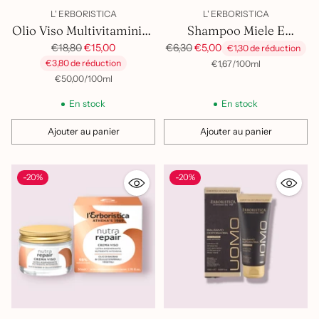
L' ERBORISTICA
L' ERBORISTICA
Olio Viso Multivitaminico
Shampoo Miele E
Puro Olio di Baobab
Prix
Camomilla
Prix
€18,80
€15,00
€6,30
€5,00
€1,30 de réduction
habituel
habituel
€3,80 de réduction
par
Prix
€1,67
/
100ml
unitaire
par
Prix
€50,00
/
100ml
unitaire
En stock
En stock
Ajouter au panier
Ajouter au panier
Quantité
Quantité
-20%
-20%