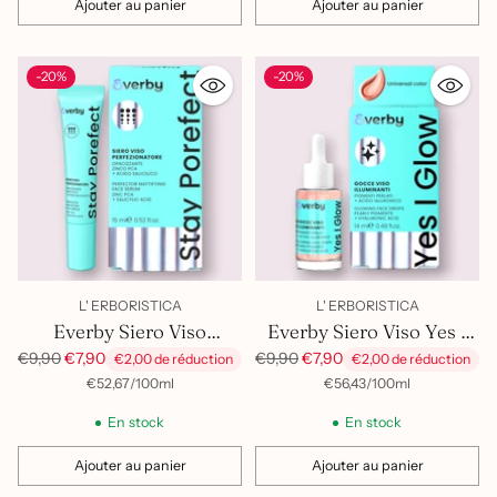
Ajouter au panier
Ajouter au panier
Quantité
Quantité
-20%
-20%
L' ERBORISTICA
L' ERBORISTICA
Everby Siero Viso
Everby Siero Viso Yes I
Perfezionat. Stay Porefect
Glow Illuminante
Prix
Prix
€9,90
€7,90
€9,90
€7,90
€2,00 de réduction
€2,00 de réduction
habituel
habituel
par
Prix
par
Prix
€52,67
/
100ml
€56,43
/
100ml
unitaire
unitaire
En stock
En stock
Ajouter au panier
Ajouter au panier
Quantité
Quantité