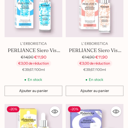
L' ERBORISTICA
L' ERBORISTICA
PERLIANCE Siero Viso
PERLIANCE Siero Viso
CoenzimaQ10&Argireline
Prix
Niacinamide&Retinolo
Prix
€14,90
€11,90
€14,90
€11,90
habituel
habituel
€3,00 de réduction
€3,00 de réduction
par
Prix
par
Prix
€39,67
/
100ml
€39,67
/
100ml
unitaire
unitaire
En stock
En stock
Ajouter au panier
Ajouter au panier
Quantité
Quantité
-20%
-20%