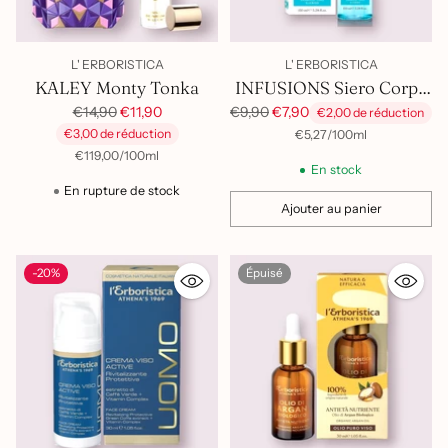
L' ERBORISTICA
L' ERBORISTICA
KALEY Monty Tonka
INFUSIONS Siero Corpo
Prix
Rigenerante
Prix
€14,90
€11,90
€9,90
€7,90
€2,00 de réduction
habituel
habituel
€3,00 de réduction
par
Prix
€5,27
/
100ml
unitaire
par
Prix
€119,00
/
100ml
En stock
unitaire
En rupture de stock
Ajouter au panier
Quantité
-20%
Épuisé