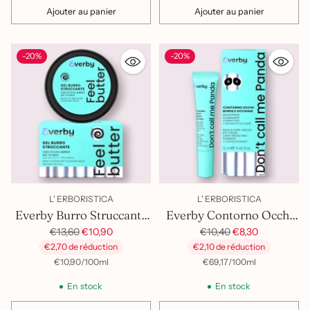
Ajouter au panier
Ajouter au panier
Quantité
Quantité
-20%
-20%
L' ERBORISTICA
L' ERBORISTICA
Everby Burro Struccante
Everby Contorno Occhi
Prix
Feel Butter
Don't Call Me Panda
Prix
€13,60
€10,90
€10,40
€8,30
habituel
habituel
€2,70 de réduction
€2,10 de réduction
par
Prix
par
Prix
€10,90
/
100ml
€69,17
/
100ml
unitaire
unitaire
En stock
En stock