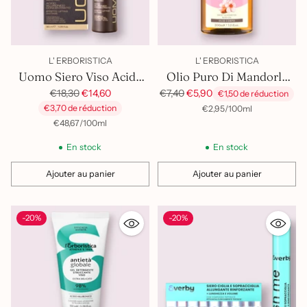
L' ERBORISTICA
L' ERBORISTICA
Uomo Siero Viso Acido
Olio Puro Di Mandorle
Ialuronico Concentrato
Prix
Dolci
Prix
€18,30
€14,60
€7,40
€5,90
€1,50 de réduction
habituel
habituel
€3,70 de réduction
par
Prix
€2,95
/
100ml
unitaire
par
Prix
€48,67
/
100ml
unitaire
En stock
En stock
Ajouter au panier
Ajouter au panier
Quantité
Quantité
-20%
-20%