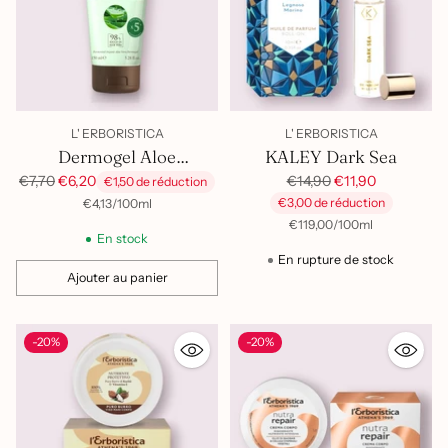
L' ERBORISTICA
L' ERBORISTICA
Dermogel Aloe
KALEY Dark Sea
Fermentata
Prix
Prix
€14,90
€11,90
€7,70
€6,20
€1,50 de réduction
habituel
habituel
par
Prix
€3,00 de réduction
€4,13
/
100ml
unitaire
par
Prix
€119,00
/
100ml
En stock
unitaire
En rupture de stock
Ajouter au panier
Quantité
-20%
-20%