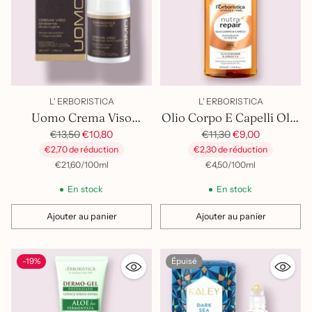
per una routine maschile completa e naturale
Profumi KALEY e Trattamenti Viso Everby/Perliance
–
fragranze unisex e sieri viso avanzati per illuminare,
rimpolpare e perfezionare la pelle
L' ERBORISTICA
L' ERBORISTICA
Uomo Crema Viso
Olio Corpo E Capelli Olio
Idratante Anti-Rughe
Prix
Prix
Di Baobab
€13,50
€10,80
€11,30
€9,00
habituel
habituel
€2,70 de réduction
€2,30 de réduction
par
Prix
par
Prix
€21,60
/
100ml
€4,50
/
100ml
unitaire
unitaire
En stock
En stock
Ajouter au panier
Ajouter au panier
Quantité
Quantité
-19%
Épuisé