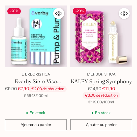
-20%
-20%
L' ERBORISTICA
L' ERBORISTICA
Everby Siero Viso
KALEY Spring Symphony
Rimpolpante Pump &
Prix
Prix
€14,90
€11,90
€9,90
€7,90
€2,00 de réduction
habituel
habituel
par
Prix
€3,00 de réduction
€56,43
Plump
/
100ml
unitaire
par
Prix
€119,00
/
100ml
unitaire
En stock
En stock
Ajouter au panier
Ajouter au panier
Quantité
Quantité