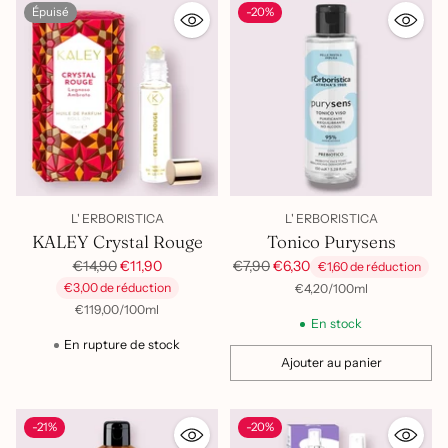
Épuisé
-20%
L' ERBORISTICA
L' ERBORISTICA
KALEY Crystal Rouge
Tonico Purysens
Prix
Prix
€14,90
€11,90
€7,90
€6,30
€1,60 de réduction
habituel
habituel
€3,00 de réduction
par
Prix
€4,20
/
100ml
unitaire
par
Prix
€119,00
/
100ml
En stock
unitaire
En rupture de stock
Ajouter au panier
Quantité
-21%
-20%