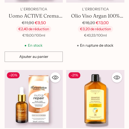
L' ERBORISTICA
L' ERBORISTICA
Uomo ACTIVE Crema
Olio Viso Argan 100%
Prix
VIso
Prix
Biologico
€11,90
€9,50
€16,20
€13,00
habituel
habituel
€2,40 de réduction
€3,20 de réduction
par
Prix
par
Prix
€19,00
/
100ml
€43,33
/
100ml
unitaire
unitaire
En stock
En rupture de stock
Ajouter au panier
Quantité
-20%
-21%