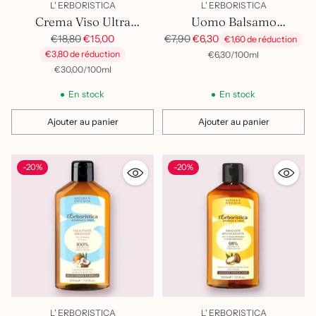
L' ERBORISTICA
L' ERBORISTICA
Crema Viso Ultra
Uomo Balsamo
Rigenerante Oro Di
Prix
Dopobarba
Prix
€18,80
€15,00
€7,90
€6,30
€1,60 de réduction
habituel
habituel
€3,80 de réduction
par
Prix
Baobab
€6,30
/
100ml
unitaire
par
Prix
€30,00
/
100ml
unitaire
En stock
En stock
Ajouter au panier
Ajouter au panier
Quantité
Quantité
-20%
-20%
L' ERBORISTICA
L' ERBORISTICA