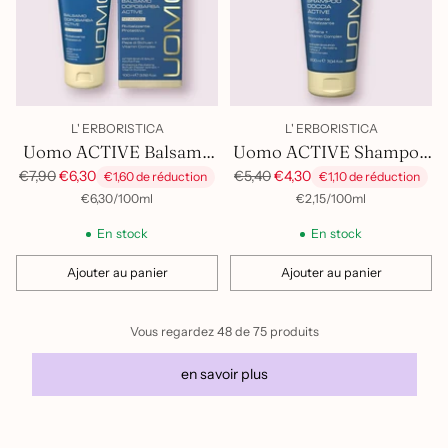
L' ERBORISTICA
L' ERBORISTICA
Uomo ACTIVE Balsamo
Uomo ACTIVE Shampoo
Dopobarba
Doccia
Prix
Prix
€7,90
€6,30
€5,40
€4,30
€1,60 de réduction
€1,10 de réduction
habituel
habituel
par
Prix
par
Prix
€6,30
/
100ml
€2,15
/
100ml
unitaire
unitaire
En stock
En stock
Ajouter au panier
Ajouter au panier
Quantité
Quantité
Vous regardez 48 de 75 produits
en savoir plus