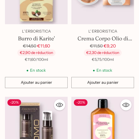
L' ERBORISTICA
L' ERBORISTICA
Burro di Karite'
Crema Corpo Olio di
Prix
Prix
Baobab
€14,50
€11,60
€11,50
€9,20
habituel
habituel
€2,90 de réduction
€2,30 de réduction
par
Prix
par
Prix
€11,60
/
100ml
€5,75
/
100ml
unitaire
unitaire
En stock
En stock
Ajouter au panier
Ajouter au panier
Quantité
Quantité
-20%
-20%