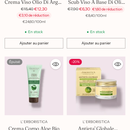
Crema Viso Olio Di Argan
Scub Viso A Base Di Olio
E Acido Jaluronico
Prix
E Granuli Argan
Prix
€15,40
€12,30
€7,90
€6,30
€1,60 de réduction
habituel
habituel
€3,10 de réduction
par
Prix
Vegetale
€8,40
/
100ml
unitaire
par
Prix
€24,60
/
100ml
unitaire
En stock
En stock
Ajouter au panier
Ajouter au panier
Quantité
Quantité
Épuisé
-20%
L' ERBORISTICA
L' ERBORISTICA
Crema Corpo Aloe Bio
Antieta' Globale