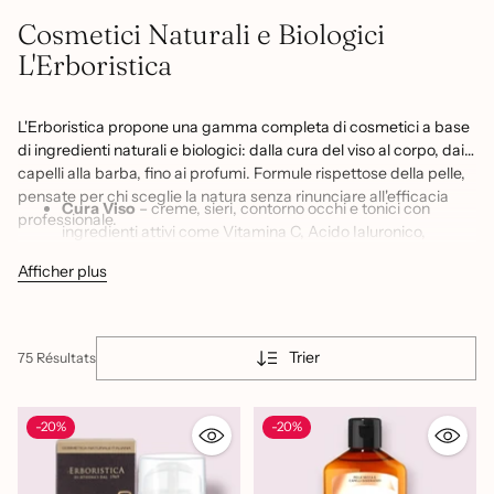
Cosmetici Naturali e Biologici
L'Erboristica
L'Erboristica propone una gamma completa di cosmetici a base
di ingredienti naturali e biologici: dalla cura del viso al corpo, dai
capelli alla barba, fino ai profumi. Formule rispettose della pelle,
pensate per chi sceglie la natura senza rinunciare all'efficacia
Cura Viso
– creme, sieri, contorno occhi e tonici con
professionale.
ingredienti attivi come Vitamina C, Acido Ialuronico,
Retinolo, Niacinamide, Collagene Vegetale e Olio di Argan
Afficher plus
per idratazione, luminosità e anti-età
Cura Corpo e Oli
– creme corpo, scrub, oli puri (Mandorle
Dolci, Argan, Baobab, Cocco e Monoi) e sieri elasticizzanti
per una pelle nutrita, levigata e luminosa
Trier
75 Résultats
Cura Capelli
– shampoo naturali (Miele e Camomilla,
Cocco e Monoi, Menta e Betulla) e maschere all'Olio di
-20%
-20%
Cocco per capelli sani e nutriti
Linea Uomo ACTIVE
– shampoo doccia, crema viso, siero
all'Acido Ialuronico, balsamo dopobarba e olio da barba