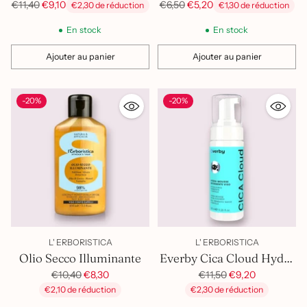
multifunzione
Struccante Occhi Bifasico
Prix
Prix
€11,40
€9,10
€6,50
€5,20
€2,30 de réduction
€1,30 de réduction
habituel
habituel
En stock
En stock
Ajouter au panier
Ajouter au panier
Quantité
Quantité
-20%
-20%
L' ERBORISTICA
L' ERBORISTICA
Olio Secco Illuminante
Everby Cica Cloud Hydra
Prix
Mousse Detergente
Prix
€10,40
€8,30
€11,50
€9,20
habituel
habituel
€2,10 de réduction
€2,30 de réduction