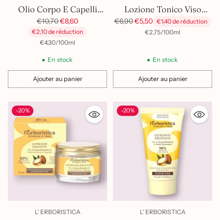
Olio Corpo E Capelli
Lozione Tonico Viso
Cocco E Monoi
Prix
Argan
Prix
€10,70
€8,60
€6,90
€5,50
€1,40 de réduction
habituel
habituel
€2,10 de réduction
par
Prix
€2,75
/
100ml
unitaire
par
Prix
€4,30
/
100ml
unitaire
En stock
En stock
Ajouter au panier
Ajouter au panier
Quantité
Quantité
-20%
-20%
L' ERBORISTICA
L' ERBORISTICA