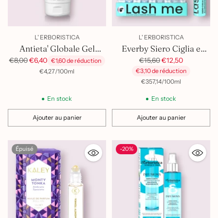
L' ERBORISTICA
L' ERBORISTICA
Antieta' Globale Gel
Everby Siero Ciglia e
Detegente Struccante
Sopracciglia Lash Me
Prix
Prix
€15,60
€12,50
€8,00
€6,40
€1,60 de réduction
habituel
habituel
par
Prix
€3,10 de réduction
€4,27
Viso
/
100ml
unitaire
par
Prix
€357,14
/
100ml
unitaire
En stock
En stock
Ajouter au panier
Ajouter au panier
Quantité
Quantité
Épuisé
-20%