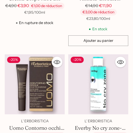
Trattamento Notte
Prix
Prix
€14,90
€11,90
€4,90
€3,90
€1,00 de réduction
habituel
habituel
par
Prix
€3,00 de réduction
€1,95
/
100ml
unitaire
par
Prix
€23,80
/
100ml
En rupture de stock
unitaire
En stock
Ajouter au panier
Quantité
-20%
-20%
L' ERBORISTICA
L' ERBORISTICA
Uomo Contorno occhi
Everby No cry zone-