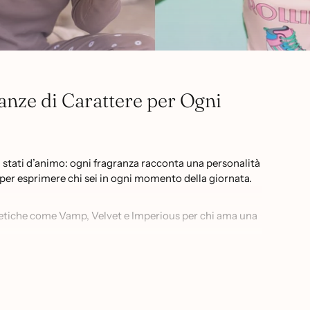
nze di Carattere per Ogni
i stati d’animo: ogni fragranza racconta una personalità
mi per esprimere chi sei in ogni momento della giornata.
etiche come Vamp, Velvet e Imperious per chi ama una
 Pure, Naif e Bliss per un’eleganza discreta e
i come Creamy, Naked e Aroma per un profumo morbido