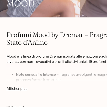
MOOD
Profumi Mood by Dremar – Fragra
Stato d’Animo
Mood è la linea di profumi Dremar ispirata alle emozioni e agl
diversa, con nomi evocativi e profili olfattivi unici. 19 profu
Note sensuali e intense
– fragranze avvolgenti e magn
presenza forte e irresistibile
Note fresche e luminose
– profumi leggeri e vivaci come
Afficher plus
quotidiana
Note gourmand e dolci
– fragranze calde e avvolgent
e confortante