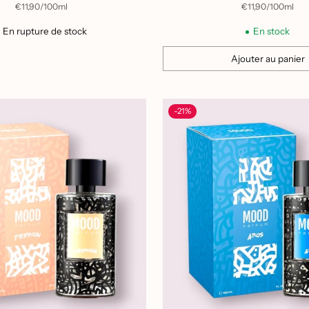
el
habituel
par
Prix
par
Prix
€11,90
/
100ml
€11,90
/
100ml
unitaire
unitaire
En rupture de stock
En stock
Ajouter au panier
Quantité
-21%