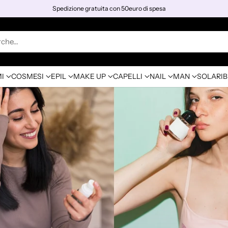
Spedizione gratuita con 50euro di spesa
rche…
I
COSMESI
EPIL
MAKE UP
CAPELLI
NAIL
MAN
SOLARI
B