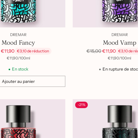
DREMAR
DREMAR
Mood Fancy
Mood Vamp
Prix
0
€11,90
€15,00
€11,90
€3,10 de réduction
€3,10 de ré
el
habituel
par
Prix
par
Prix
€11,90
/
100ml
€11,90
/
100ml
unitaire
unitaire
En stock
En rupture de sto
Ajouter au panier
-21%