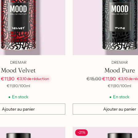
DREMAR
DREMAR
Mood Velvet
Mood Pure
Prix
0
€11,90
€15,00
€11,90
€3,10 de réduction
€3,10 de ré
el
habituel
par
Prix
par
Prix
€11,90
/
100ml
€11,90
/
100ml
unitaire
unitaire
En stock
En stock
Ajouter au panier
Ajouter au panier
Quantité
-21%